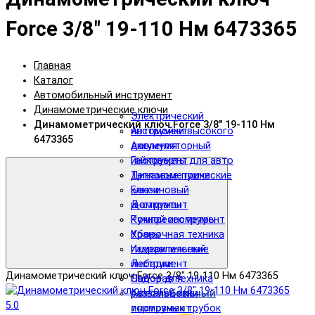
Force 3/8" 19-110 Нм 6473365
Главная
Каталог
Автомобильный инструмент
Динамометрические ключи
Электрический
Динамометрический ключ Force 3/8" 19-110 Нм
инструмент
Автомойки высокого
6473365
Аккумуляторный
давления
инструмент
Гайковерты для авто
Тепловые пушки
Динамометрические
Бензиновый
ключи
инструмент
Домкраты
Ручной инструмент
Компрессометры
Уборочная техника
Краны
Измерительный
гидравлические
инструмент
Лебедки
Динамометрический ключ Force 3/8" 19-110 Нм 6473365
Садовая техника
Набор для
Автомобильный
развальцовки
5.0
инструмент
тормозных трубок