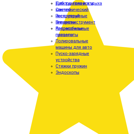
Для туризма и отдыха
Наборы головок и
Сантехнический
ключей
инструмент
Пескоструйные
Пневмоинструмент
аппараты
Автомобильные
Покрасочные
прицепы
пистолеты
Полировальные
машины для авто
Пуско-зарядные
устройства
Стяжки пружин
Эндоскопы