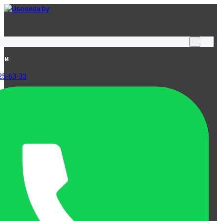
ами
25-63-33