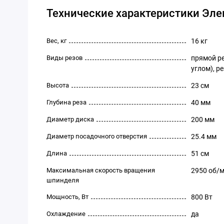
Технические характеристики Элек
Вес, кг
16 кг
Виды резов
прямой ре
углом), р
Высота
23 см
Глубина реза
40 мм
Диаметр диска
200 мм
Диаметр посадочного отверстия
25.4 мм
Длина
51 см
Максимальная скорость вращения
2950 об/
шпинделя
Мощность, Вт
800 Вт
Охлаждение
да