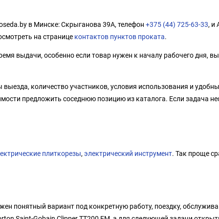
oseda.by в Минске: Скрыганова 39А, телефон
+375 (44) 725-63-33
, и
осмотреть на странице
контактов пунктов проката
.
емя выдачи, особенно если товар нужен к началу рабочего дня, вы
 выезда, количество участников, условия использования и удобн
имости предложить соседнюю позицию из каталога. Если задача не
ектрические плиткорезы
,
электрический инструмент
. Так проще с
ужен понятный вариант под конкретную работу, поездку, обслужива
on Saint-Gobain Clipper TT200 EM, а для следующей задачи открыт