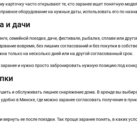
тому карточку часто открывают те, кто заранее ищет понятную моде
исправное оборудование на нужные даты, использовать его по назн
а и дачи
ге, семейной поездке, даче, фестивале, рыбалке, сплаве или друго
ование вовремя, без лишних согласований и без покупки в собстве
на только на несколько дней или на другой согласованный срок.
ы заранее и нужно просто забронировать нужную позицию под конк
упки
сушить и обслуживать лишнее снаряжение дома. В аренде вы выбира
 удобно в Минске, где можно заранее согласовать получение в пунк
вернуть ее после поездки. Так проще заранее понять, в каких усло