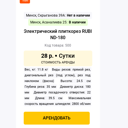
Топ
Минск, Скрыганова 39А:
Нет в наличии
Минск, Асаналиева 25:
В наличии
Электрический плиткорез RUBI
ND-180
Код товара: 500
28 р.
Вес, кг: 11.8 кг
Виды резов: прямой рез,
диагональный рез (под углом), рез под
наклоном (фаска)
Высота: 24.5 см
Глубина реза: 35 мм
Диаметр диска: 180
мм
Диаметр посадочного отверстия: 22
мм
Длина: 39.5 см
Максимальная
скорость вращения шпинделя: 2800 об/мин
Мощность, Вт: 550 Вт
Охлаждение: да
Принцип работы: электрический
АРЕНДОВАТЬ
Расположение двигателя: нижнее
Тип:
станок
Ширина: 38.5 см