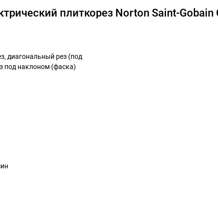
трический плиткорез Norton Saint-Gobain 
з, диагональный рез (под
ез под наклоном (фаска)
мин