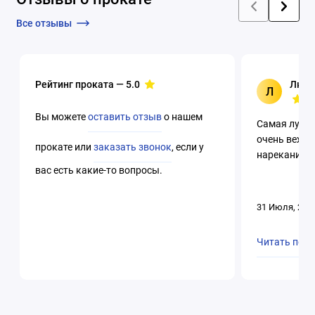
выброс травы, сбор в травосборник
Тип:
роторная газонокосилка
Тип двигателя
Все отзывы
внутреннего сгорания: четырехтактный
Травосборник: мягкий
Уровень шума: 98 дБ
Ширина обработки: 51 см
Рейтинг проката —
5.0
Люци
Л
Вы можете
оставить отзыв
о нашем
Самая лучша
очень вежли
прокате или
заказать звонок
, если у
нареканий. 
вас есть какие-то вопросы.
31 Июля, 202
Читать пол