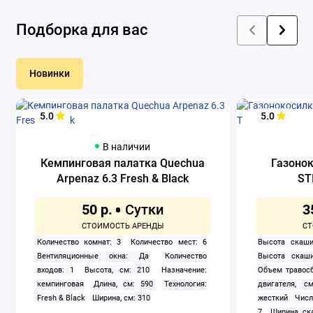
Подборка для вас
Новинки
5.0
5.0
В наличии
Кемпинговая палатка Quechua
Газоно
Arpenaz 6.3 Fresh & Black
ST
50 р.
3
Количество комнат: 3
Количество мест: 6
Высота скаши
Вентиляционные окна: Да
Количество
Высота скаши
входов: 1
Высота, см: 210
Назначение:
Объем травосб
кемпинговая
Длина, см: 590
Технология:
двигателя, см
Fresh & Black
Ширина, см: 310
жесткий
Числ
7
Ширина ск