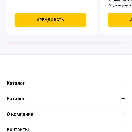
Модель двигат
задний
Само
Мощность, к
АРЕНДОВАТЬ
четырехтак
охлаждением
Каталог
Каталог
О компании
Контакты