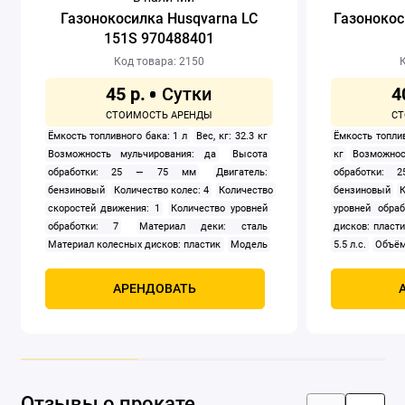
Газонокосилка Husqvarna LC
Газонокос
151S 970488401
Код товара: 2150
К
45 р.
4
Ёмкость топливного бака: 1 л
Вес, кг: 32.3 кг
Ёмкость топлив
Возможность мульчирования: да
Высота
кг
Возможнос
обработки: 25 — 75 мм
Двигатель:
обработки:
бензиновый
Количество колес: 4
Количество
бензиновый
К
скоростей движения: 1
Количество уровней
уровней обраб
обработки: 7
Материал деки: сталь
дисков: пласти
Материал колесных дисков: пластик
Модель
5.5 л.с.
Объём
двигателя: Husqvarna HS 166A
Мощность
объём двигате
двигателя: 2 700 Вт
Мощность двигателя в
Сбор травы
АРЕНДОВАТЬ
л.с.: 3.6 л.с.
Объём травосборника: 65 л
травосборник,
Подшипники колёс: передние колёса, задние
газонокосилка
колёса
Рабочий объём двигателя: 166 см3
сгорания: чет
Регулировка высоты обработки:
Ширина обра
централизованная установка выcоты
промывки деки
Самоходная: задний привод
Сбор травы:
Отзывы о прокате