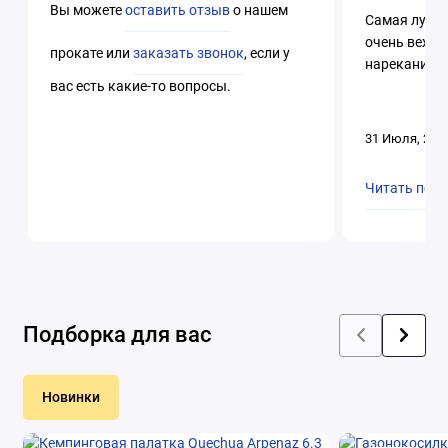
Вы можете
оставить отзыв
о нашем
Самая лучша
очень вежли
прокате или
заказать звонок
, если у
нареканий. 
вас есть какие-то вопросы.
31 Июля, 202
Читать пол
Подборка для вас
Новинки