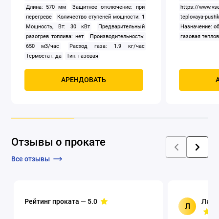
Длина: 570 мм
Защитное отключение: при
https://www.vse
перегреве
Количество ступеней мощности: 1
teplovaya-pushk
Мощность, Вт: 30 кВт
Предварительный
Назначение: о
разогрев топлива: нет
Производительность:
газовая тепло
650 м3/час
Расход газа: 1.9 кг/час
Термостат: да
Тип: газовая
АРЕНДОВАТЬ
Отзывы о прокате
Все отзывы
Рейтинг проката —
5.0
Люци
Л