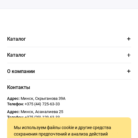
Каталог
Каталог
О компании
Контакты
Адрес:
Минск
,
Скрыганова 39А
Телефон:
+375 (44) 725-63-33
Адрес:
Минск
,
Асаналиева 25
Телефон:
+375 (29) 129-63-33
Email:
Usoseda2020@gmail.com
Мы используем файлы cookie и другие средства
График работы:
ПН - ПТ 9:00 - 18:00
СБ 10:00 - 17:00
Воскресенье -
сохранения предпочтений и анализа действий