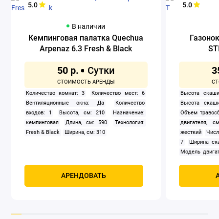
5.0
5.0
В наличии
Кемпинговая палатка Quechua
Газоно
Arpenaz 6.3 Fresh & Black
ST
50 р.
3
Количество комнат: 3
Количество мест: 6
Высота скаши
Вентиляционные окна: Да
Количество
Высота скаши
входов: 1
Высота, см: 210
Назначение:
Объем травосб
кемпинговая
Длина, см: 590
Технология:
двигателя, см
Fresh & Black
Ширина, см: 310
жесткий
Числ
7
Ширина ск
Модель двигат
задний
Само
Мощность, к
АРЕНДОВАТЬ
четырехтак
охлаждением