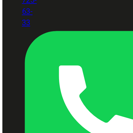
63-
33