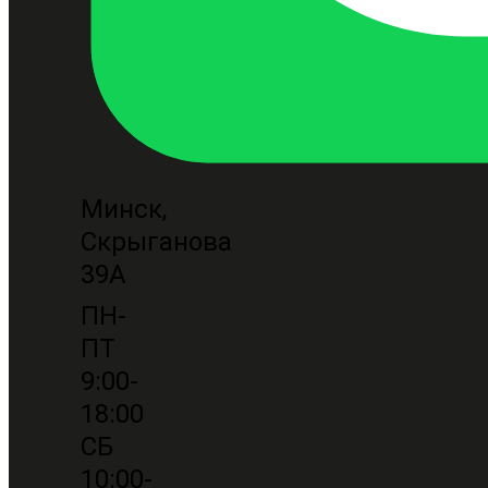
Минск,
Скрыганова
39А
ПН-
ПТ
9:00-
18:00
СБ
10:00-