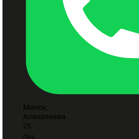
Минск,
Асаналиева
25
ПН-