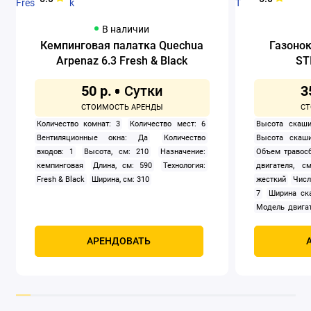
В наличии
Кемпинговая палатка Quechua
Газоно
Arpenaz 6.3 Fresh & Black
ST
50 р.
3
Количество комнат: 3
Количество мест: 6
Высота скаши
Вентиляционные окна: Да
Количество
Высота скаши
входов: 1
Высота, см: 210
Назначение:
Объем травосб
кемпинговая
Длина, см: 590
Технология:
двигателя, см
Fresh & Black
Ширина, см: 310
жесткий
Числ
7
Ширина ск
Модель двигат
задний
Само
Мощность, к
АРЕНДОВАТЬ
четырехтак
охлаждением