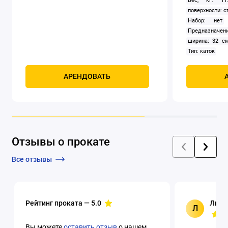
Вес, кг: 11
поверхности: с
Набор: нет
Предназначени
ширина: 32 с
Тип: каток
АРЕНДОВАТЬ
Отзывы о прокате
Все отзывы
Рейтинг проката —
5.0
Люци
Л
Вы можете
оставить отзыв
о нашем