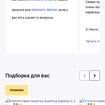
Самая лучша
очень вежли
прокате или
заказать звонок
, если у
нареканий. 
вас есть какие-то вопросы.
31 Июля, 202
Читать пол
Подборка для вас
Новинки
5.0
5.0