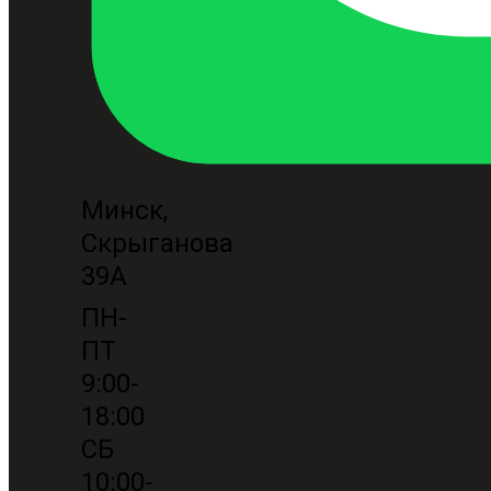
Минск,
Скрыганова
39А
ПН-
ПТ
9:00-
18:00
СБ
10:00-