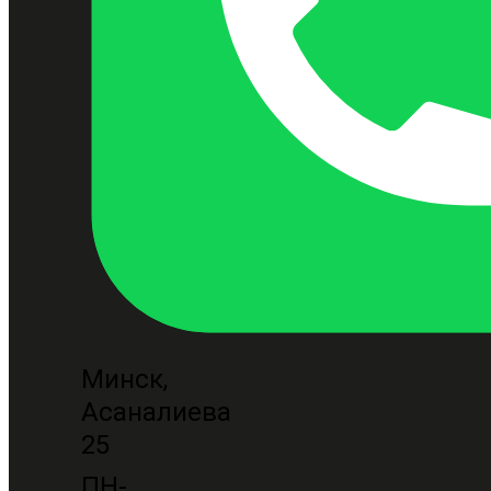
Минск,
Асаналиева
25
ПН-