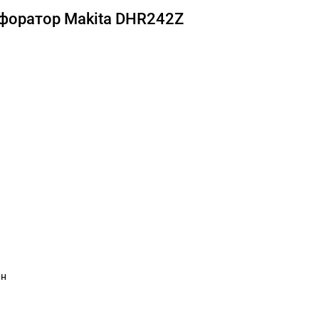
форатор Makita DHR242Z
ин