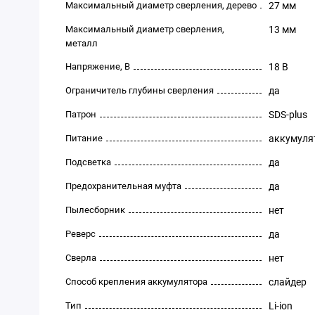
Максимальный диаметр сверления, дерево
27 мм
Максимальный диаметр сверления,
13 мм
металл
Напряжение, В
18 В
Ограничитель глубины сверления
да
Патрон
SDS-plus
Питание
аккумуля
Подсветка
да
Предохранительная муфта
да
Пылесборник
нет
Реверс
да
Сверла
нет
Способ крепления аккумулятора
слайдер
Тип
Li-ion