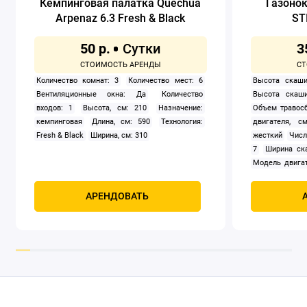
Кемпинговая палатка Quechua
Газоно
Arpenaz 6.3 Fresh & Black
ST
50 р.
3
Количество комнат: 3
Количество мест: 6
Высота скаши
Вентиляционные окна: Да
Количество
Высота скаши
входов: 1
Высота, см: 210
Назначение:
Объем травосб
кемпинговая
Длина, см: 590
Технология:
двигателя, см
Fresh & Black
Ширина, см: 310
жесткий
Числ
7
Ширина ск
Модель двигат
задний
Само
Мощность, к
АРЕНДОВАТЬ
четырехтак
охлаждением