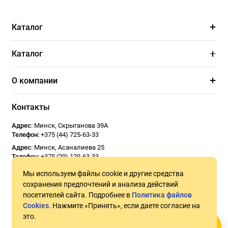
Каталог
Каталог
О компании
Контакты
Адрес:
Минск
,
Скрыганова 39А
Телефон:
+375 (44) 725-63-33
Адрес:
Минск
,
Асаналиева 25
Телефон:
+375 (29) 129-63-33
Email:
Usoseda2020@gmail.com
Мы используем файлы cookie и другие средства
График работы:
ПН - ПТ 9:00 - 18:00
СБ 10:00 - 17:00
Воскресенье -
сохранения предпочтений и анализа действий
Выходной
посетителей сайта. Подробнее в
Политика файлов
Cookies
. Нажмите «Принять», если даете согласие на
это.