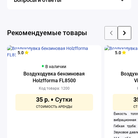
Рекомендуемые товары
5.0
5.0
В наличии
Воздуходувка бензиновая
Воздух
Holzfforma FL8500
V
Код товара: 1200
35 р.
3
Ёмкость топл
вибрационная 
Гибкая труба:
Звуковое давле