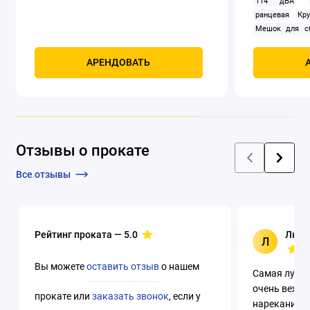
114 дБА
ранцевая
Кру
Мешок для сб
двигателя: 1 9
л.с.: 2.58 л
АРЕНДОВАТЬ
Наплечный рем
Плоская наса
воздуха: 1450 
м/с
Тип: б
двигателя внут
Управление 
Отзывы о прокате
оборотов (кр
пылесоса/сбор
Все отзывы
Рейтинг проката —
5.0
Люци
Л
Вы можете
оставить отзыв
о нашем
Самая лучша
очень вежли
прокате или
заказать звонок
, если у
нареканий. 