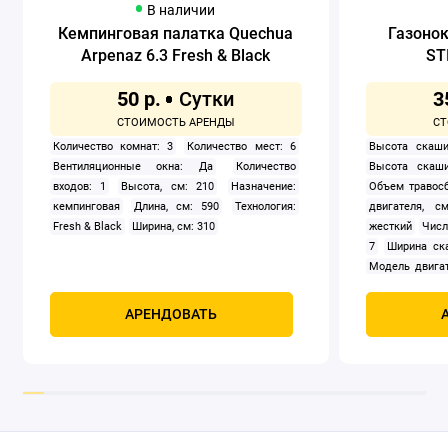
В наличии
Кемпинговая палатка Quechua
Газоно
Arpenaz 6.3 Fresh & Black
ST
50 р.
3
Количество комнат: 3
Количество мест: 6
Высота скаши
Вентиляционные окна: Да
Количество
Высота скаши
входов: 1
Высота, см: 210
Назначение:
Объем травосб
кемпинговая
Длина, см: 590
Технология:
двигателя, см
Fresh & Black
Ширина, см: 310
жесткий
Числ
7
Ширина ск
Модель двигат
задний
Само
Мощность, к
АРЕНДОВАТЬ
четырехтак
охлаждением