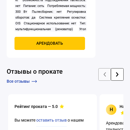
кг
Возможность подсоединения пылесоса:
нет
Питание: сеть
Потребляемая мощность:
300 Вт
Пылесборник: нет
Регулировка
оборотов: да
Система крепления оснастки:
OIS
Стационарное использование: нет
Тип:
мультифункциональная (реноватор)
Угол
колебаний: 3 °
Частота колебаний: 11 000 — 20
000 колебаний/мин
АРЕНДОВАТЬ
Отзывы о прокате
Все отзывы
Рейтинг проката —
5.0
Натал
Н
Вы можете
оставить отзыв
о нашем
Арендовали 
трудности с