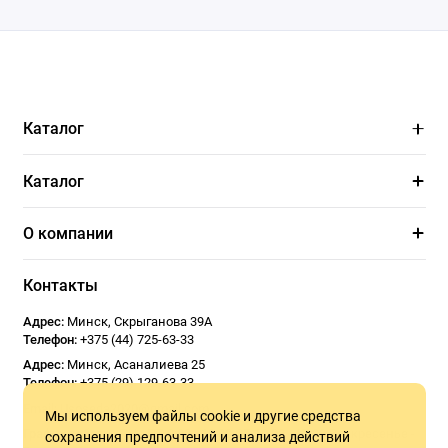
Каталог
Каталог
О компании
Контакты
Адрес:
Минск
,
Скрыганова 39А
Телефон:
+375 (44) 725-63-33
Адрес:
Минск
,
Асаналиева 25
Телефон:
+375 (29) 129-63-33
Email:
Usoseda2020@gmail.com
Мы используем файлы cookie и другие средства
График работы:
ПН - ПТ 9:00 - 18:00
СБ 10:00 - 17:00
Воскресенье -
сохранения предпочтений и анализа действий