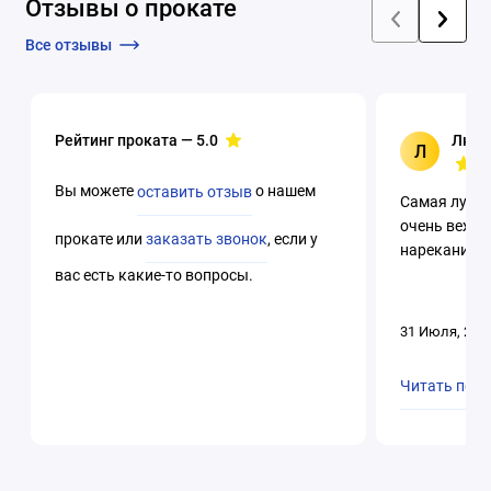
Отзывы о прокате
Все отзывы
Рейтинг проката —
5.0
Люци
Л
Вы можете
оставить отзыв
о нашем
Самая лучша
очень вежли
прокате или
заказать звонок
, если у
нареканий. 
вас есть какие-то вопросы.
31 Июля, 202
Читать пол