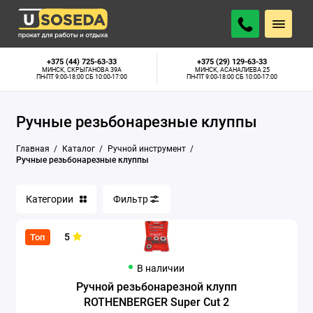
Гидравлические прессы
+375 (44) 725-63-33
+375 (29) 129-63-33
МИНСК, СКРЫГАНОВА 39А
МИНСК, АСАНАЛИЕВА 25
ПН-ПТ 9:00-18:00 СБ 10:00-17:00
ПН-ПТ 9:00-18:00 СБ 10:00-17:00
Горелки и баллоны
Ручные резьбонарезные клуппы
Динамические плотномеры
Главная
Каталог
Ручной инструмент
Машинка по раскатке полосы и проволоки
Ручные резьбонарезные клуппы
Монтажные пистолеты
Категории
Фильтр
Пресс-клещи
5
Топ
Ручные заклепочники
В наличии
Ручные инструменты
Ручной резьбонарезной клупп
ROTHENBERGER Super Cut 2
Ручные опрессовщики