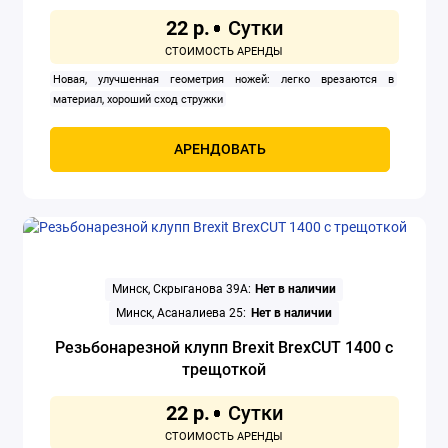
22 р.
Ручные плиткорезы
Новая, улучшенная геометрия ножей: легко врезаются в
Ручные резьбонарезные клуппы
материал, хороший сход стружки
Сверла, лопатки и буры
АРЕНДОВАТЬ
Сеялки для газона
Строительные леса и лестницы
Тачки и тележки
Минск, Скрыганова 39А:
Нет в наличии
Трубогибы
Минск, Асаналиева 25:
Нет в наличии
Резьбонарезной клупп Brexit BrexCUT 1400 с
Уровни и угольники
трещоткой
Устройства для подачи воды
22 р.
Показать все