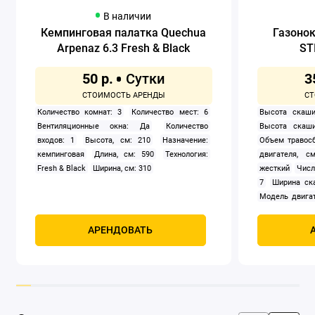
В наличии
Кемпинговая палатка Quechua
Газоно
Arpenaz 6.3 Fresh & Black
ST
50 р.
3
Количество комнат: 3
Количество мест: 6
Высота скаши
Вентиляционные окна: Да
Количество
Высота скаши
входов: 1
Высота, см: 210
Назначение:
Объем травосб
кемпинговая
Длина, см: 590
Технология:
двигателя, см
Fresh & Black
Ширина, см: 310
жесткий
Числ
7
Ширина ск
Модель двигат
задний
Само
Мощность, к
АРЕНДОВАТЬ
четырехтак
охлаждением