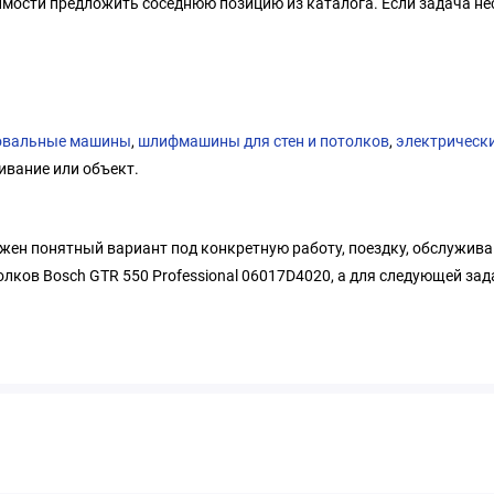
имости предложить соседнюю позицию из каталога. Если задача не
вальные машины
,
шлифмашины для стен и потолков
,
электрическ
ивание или объект.
ужен понятный вариант под конкретную работу, поездку, обслужива
ков Bosch GTR 550 Professional 06017D4020, а для следующей зад