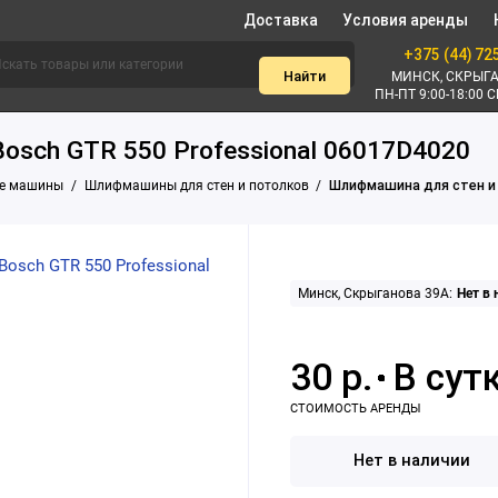
Доставка
Условия аренды
+375 (44) 72
Найти
МИНСК, СКРЫГА
ПН-ПТ 9:00-18:00 С
osch GTR 550 Professional 06017D4020
е машины
Шлифмашины для стен и потолков
Шлифмашина для стен и 
Минск, Скрыганова 39А:
Нет в
30 р.
Нет в наличии