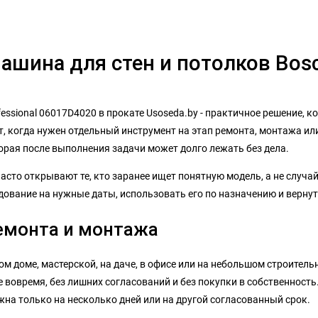
шина для стен и потолков Bosch
ssional 06017D4020 в прокате Usoseda.by - практичное решение, ко
 когда нужен отдельный инструмент на этап ремонта, монтажа или 
торая после выполнения задачи может долго лежать без дела.
часто открывают те, кто заранее ищет понятную модель, а не случа
дование на нужные даты, использовать его по назначению и вернут
емонта и монтажа
ом доме, мастерской, на даче, в офисе или на небольшом строитель
вовремя, без лишних согласований и без покупки в собственность.
на только на несколько дней или на другой согласованный срок.