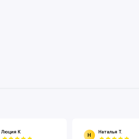
Люция К
Наталья Т.
Н