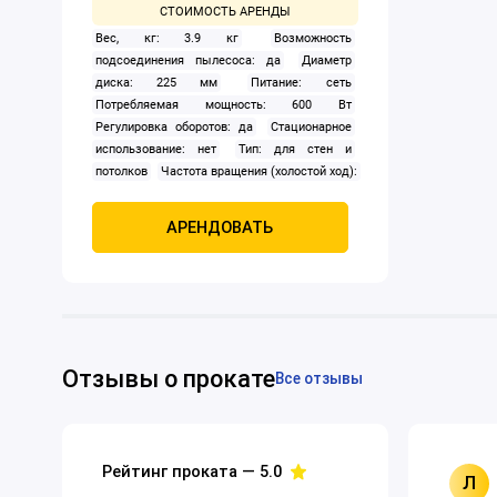
Вес, кг: 3.9 кг
Возможность
подсоединения пылесоса: да
Диаметр
диска: 225 мм
Питание: сеть
Потребляемая мощность: 600 Вт
Регулировка оборотов: да
Стационарное
использование: нет
Тип: для стен и
потолков
Частота вращения (холостой ход):
600 — 1 500 об/мин
АРЕНДОВАТЬ
Отзывы о прокате
Все отзывы
Рейтинг проката —
5.0
Л