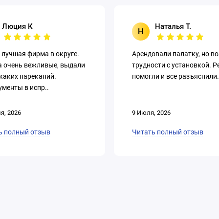
Люция К
Наталья Т.
Н
 лучшая фирма в округе.
Арендовали палатку, но в
а очень вежливые, выдали
трудности с установкой. Р
каких нареканий.
помогли и все разъяснили.
менты в испр..
я, 2026
9 Июля, 2026
ь полный отзыв
Читать полный отзыв