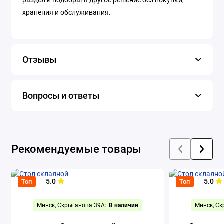
раздел и подобрать другое решение без покупки,
хранения и обслуживания.
Отзывы
Вопросы и ответы
Рекомендуемые товары
5.0
5.0
Топ
Топ
Минск, Скрыганова 39А:
В наличии
Минск, Ск