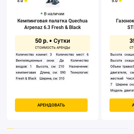
5.0
5.0
В наличии
Кемпинговая палатка Quechua
Газоно
Arpenaz 6.3 Fresh & Black
ST
50 р.
3
Количество комнат: 3
Количество мест: 6
Высота скаши
Вентиляционные окна: Да
Количество
Высота скаши
входов: 1
Высота, см: 210
Назначение:
Объем травосб
кемпинговая
Длина, см: 590
Технология:
двигателя, см
Fresh & Black
Ширина, см: 310
жесткий
Числ
7
Ширина ск
Модель двигат
задний
Само
Мощность, к
АРЕНДОВАТЬ
четырехтак
охлаждением