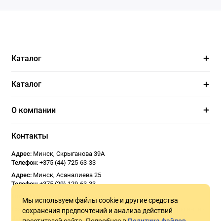
Каталог
Каталог
О компании
Контакты
Адрес:
Минск
,
Скрыганова 39А
Телефон:
+375 (44) 725-63-33
Адрес:
Минск
,
Асаналиева 25
Телефон:
+375 (29) 129-63-33
Email:
Usoseda2020@gmail.com
Мы используем файлы cookie и другие средства
График работы:
ПН - ПТ 9:00 - 18:00
СБ 10:00 - 17:00
Воскресенье -
сохранения предпочтений и анализа действий
Выходной