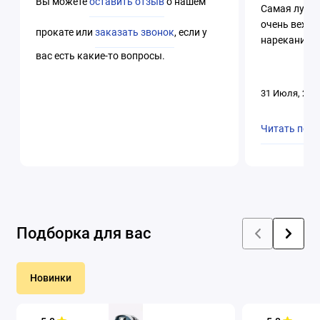
Вы можете
оставить отзыв
о нашем
Самая лучша
очень вежли
прокате или
заказать звонок
, если у
нареканий. 
вас есть какие-то вопросы.
31 Июля, 202
Читать пол
Подборка для вас
Новинки