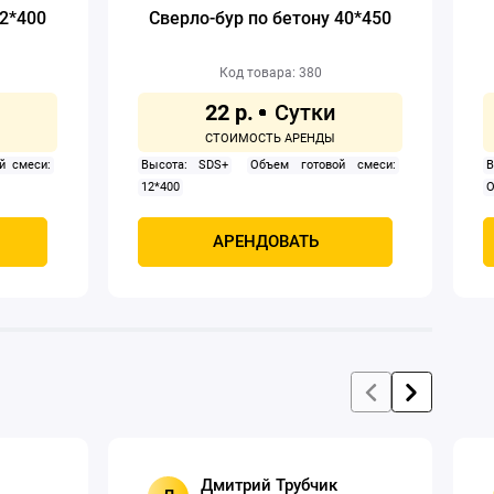
52*400
Сверло-бур по бетону 40*450
Код товара: 380
22 р.
й смеси:
Высота: SDS+
Объем готовой смеси:
В
12*400
О
АРЕНДОВАТЬ
Дмитрий Трубчик