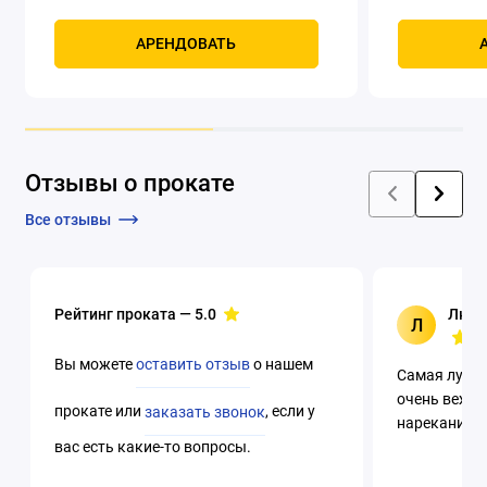
(опорной плиты): 47 °
800 Вт
Про
Регулировка ск
АРЕНДОВАТЬ
вращения шпи
торцовочная
диска (опорной
310 мм
Отзывы о прокате
Все отзывы
Рейтинг проката —
5.0
Люци
Л
Вы можете
оставить отзыв
о нашем
Самая лучша
очень вежли
прокате или
заказать звонок
, если у
нареканий. 
вас есть какие-то вопросы.