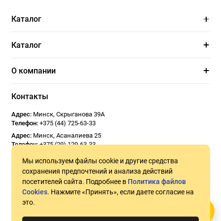
Каталог
Каталог
О компании
Контакты
Адрес:
Минск
,
Скрыганова 39А
Телефон:
+375 (44) 725-63-33
Адрес:
Минск
,
Асаналиева 25
Телефон:
+375 (29) 129-63-33
Email:
Usoseda2020@gmail.com
Мы используем файлы cookie и другие средства
График работы:
ПН - ПТ 9:00 - 18:00
СБ 10:00 - 17:00
Воскресенье -
сохранения предпочтений и анализа действий
Выходной
посетителей сайта. Подробнее в
Политика файлов
Cookies
. Нажмите «Принять», если даете согласие на
это.