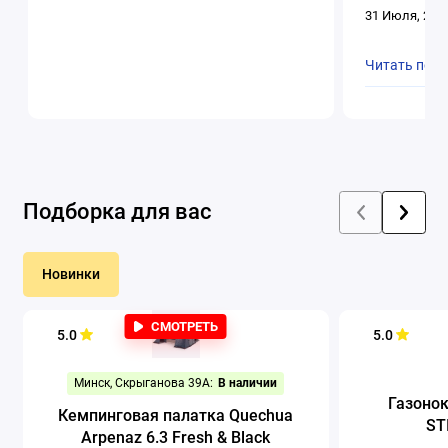
31 Июля, 202
Читать пол
Подборка для вас
Новинки
СМОТРЕТЬ
5.0
5.0
Минск, Скрыганова 39А:
В наличии
Газоно
Кемпинговая палатка Quechua
ST
Arpenaz 6.3 Fresh & Black