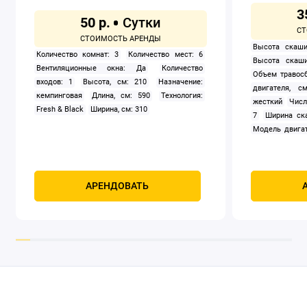
3
50 р.
Высота скаши
Количество комнат: 3
Количество мест: 6
Высота скаши
Вентиляционные окна: Да
Количество
Объем травосб
входов: 1
Высота, см: 210
Назначение:
двигателя, см
кемпинговая
Длина, см: 590
Технология:
жесткий
Числ
Fresh & Black
Ширина, см: 310
7
Ширина ск
Модель двигат
задний
Само
Мощность, к
четырехтак
охлаждением
АРЕНДОВАТЬ