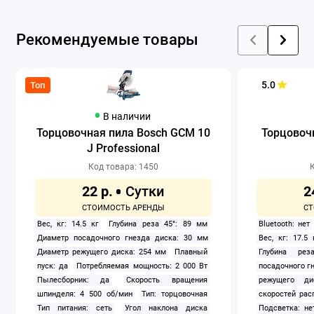
Рекомендуемые товары
5.0
Топ
В наличии
Торцовочная пила Bosch GCM 10
Торцовочн
J Professional
Код товара: 1450
К
22 р.
2
Вес, кг: 14.5 кг
Глубина реза 45°: 89 мм
Bluetooth: нет
Диаметр посадочного гнезда диска: 30 мм
Вес, кг: 17.5 
Диаметр режущего диска: 254 мм
Плавный
Глубина ре
пуск: да
Потребляемая мощность: 2 000 Вт
посадочного гн
Пылесборник: да
Скорость вращения
режущего д
шпинделя: 4 500 об/мин
Тип: торцовочная
скоростей рас
Тип питания: сеть
Угол наклона диска
Подсветка: не