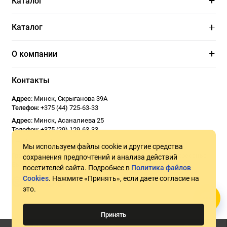
Каталог
Каталог
О компании
Контакты
Адрес:
Минск
,
Скрыганова 39А
Телефон:
+375 (44) 725-63-33
Адрес:
Минск
,
Асаналиева 25
Телефон:
+375 (29) 129-63-33
Email:
Usoseda2020@gmail.com
Мы используем файлы cookie и другие средства
График работы:
ПН - ПТ 9:00 - 18:00
СБ 10:00 - 17:00
Воскресенье -
сохранения предпочтений и анализа действий
Выходной
посетителей сайта. Подробнее в
Политика файлов
Cookies
. Нажмите «Принять», если даете согласие на
это.
Принять