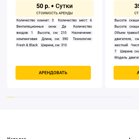
50 р.
3
Количество комнат: 3
Количество мест: 6
Высота скаши
Вентиляционные окна: Да
Количество
Высота скаши
входов: 1
Высота, см: 210
Назначение:
Объем травосб
кемпинговая
Длина, см: 590
Технология:
двигателя, см
Fresh & Black
Ширина, см: 310
жесткий
Числ
7
Ширина ск
Модель двигат
задний
Само
Мощность, к
АРЕНДОВАТЬ
четырехтак
охлаждением