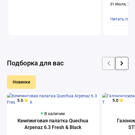
31 Июля, 202
Читать пол
Подборка для вас
Новинки
5.0
5.0
В наличии
Кемпинговая палатка Quechua
Газоно
Arpenaz 6.3 Fresh & Black
ST