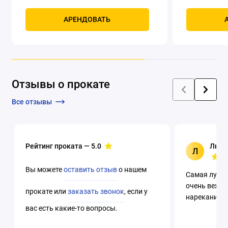
Пылеотвод: нет
Регулировка скорости
оборотов: нет
оборотов: да
Резьба шпинделя: M14
Способ
крепления ак
АРЕНДОВАТЬ
крепления аккумулятора: слайдер
Тип:
угловая шли
угловая шлифмашина; Li-ion
Частота
вращения (холо
вращения (холостой ход): 8 000 об/мин
Отзывы о прокате
Все отзывы
Рейтинг проката —
5.0
Люци
Л
Вы можете
оставить отзыв
о нашем
Самая лучша
очень вежли
прокате или
заказать звонок
, если у
нареканий. 
вас есть какие-то вопросы.