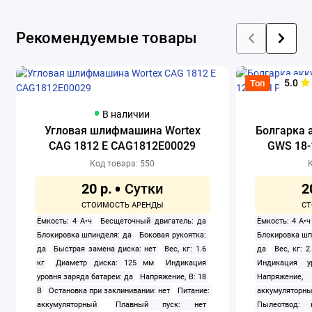
Рекомендуемые товары
5.0
Топ
В наличии
Угловая шлифмашина Wortex
Болгарка 
CAG 1812 E CAG1812E00029
GWS 18-1
Код товара: 550
К
20 р.
2
Ёмкость: 4 А•ч
Бесщеточный двигатель: да
Ёмкость: 4 А•ч
Блокировка шпинделя: да
Боковая рукоятка:
Блокировка шп
да
Быстрая замена диска: нет
Вес, кг: 1.6
да
Вес, кг: 2
кг
Диаметр диска: 125 мм
Индикация
Индикация у
уровня заряда батареи: да
Напряжение, В: 18
Напряжени
В
Остановка при заклинивании: нет
Питание:
аккумуляторн
аккумуляторный
Плавный пуск: нет
Пылеотвод: 