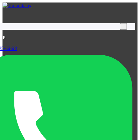
ами
25-63-33