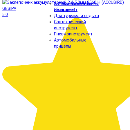
Автомобильный
Угловые шлифмашины
инструмент
(болгарки)
5.0
Для туризма и отдыха
Сантехнический
инструмент
Пневмоинструмент
Автомобильные
прицепы