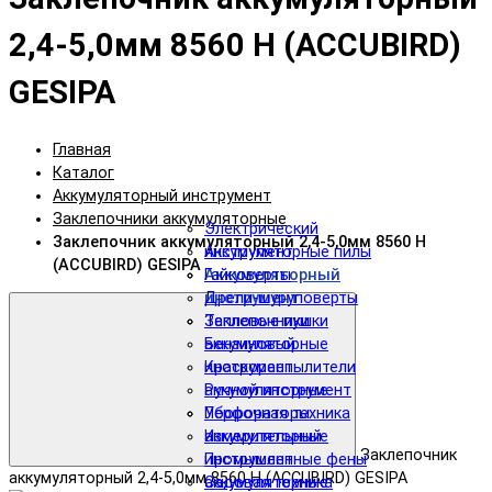
2,4-5,0мм 8560 Н (ACCUBIRD)
GESIPA
Главная
Каталог
Аккумуляторный инструмент
Заклепочники аккумуляторные
Электрический
Заклепочник аккумуляторный 2,4-5,0мм 8560 Н
инструмент
Аккумуляторные пилы
(ACCUBIRD) GESIPA
Аккумуляторный
Гайковерты
инструмент
Дрели-шуруповерты
Тепловые пушки
Заклепочники
Бензиновый
аккумуляторные
инструмент
Краскораспылители
Ручной инструмент
аккумуляторные
Уборочная техника
Перфораторы
Измерительный
аккумуляторные
Заклепочник
инструмент
Промышленные фены
аккумуляторный 2,4-5,0мм 8560 Н (ACCUBIRD) GESIPA
Садовая техника
аккумуляторные