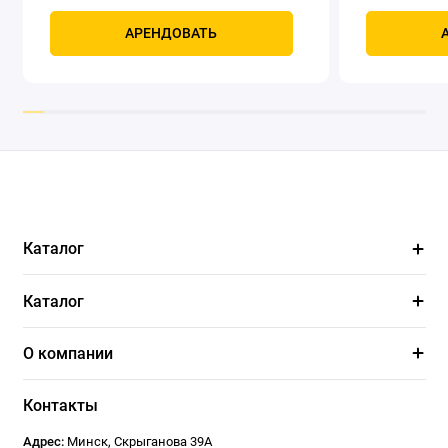
задний
Само
Мощность, к
АРЕНДОВАТЬ
четырехтак
охлаждением
Каталог
Каталог
О компании
Контакты
Адрес:
Минск
,
Скрыганова 39А