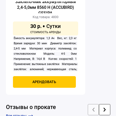
Заклепочник аккумуляторный
2,4-5,0мм 8560 Н (ACCUBIRD)
GESIPA
Код товара: 4800
30 р.
Ёмкость аккумулятора: 1,3 Ач
Вес, кг: 2,3 кг
Время зарядки: 30 мин
Диаметр заклёпок:
2,4-5 мм
Материал корпуса: полиамид со
стекловолокном
Модель: 4-5 0мм
Напряжение, В: 14,4 В
Кол-во скоростей: 1
Применение: вытяжные заклёпки
Материалы
заклёпок: алюминий; нержавеющая сталь;
сталь
Тип: аккумуляторный
Рабочий шаг: 20
мм
Размер, мм: 2,4-5,0 мм
Сила
АРЕНДОВАТЬ
вытягивания: 8560 H
Отзывы о прокате
Все отзывы