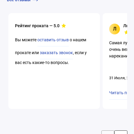
Рейтинг проката —
5.0
Люци
Л
Вы можете
оставить отзыв
о нашем
Самая лучша
очень вежли
прокате или
заказать звонок
, если у
нареканий. 
вас есть какие-то вопросы.
31 Июля, 202
Читать пол