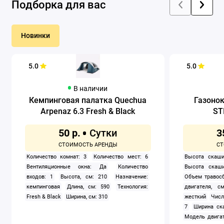
Подборка для вас
Новинки
5.0
5.0
В наличии
Кемпинговая палатка Quechua
Газоно
Arpenaz 6.3 Fresh & Black
ST
50 р.
3
Количество комнат: 3
Количество мест: 6
Высота скаши
Вентиляционные окна: Да
Количество
Высота скаши
входов: 1
Высота, см: 210
Назначение:
Объем травосб
кемпинговая
Длина, см: 590
Технология:
двигателя, см
Fresh & Black
Ширина, см: 310
жесткий
Числ
7
Ширина ск
Модель двигат