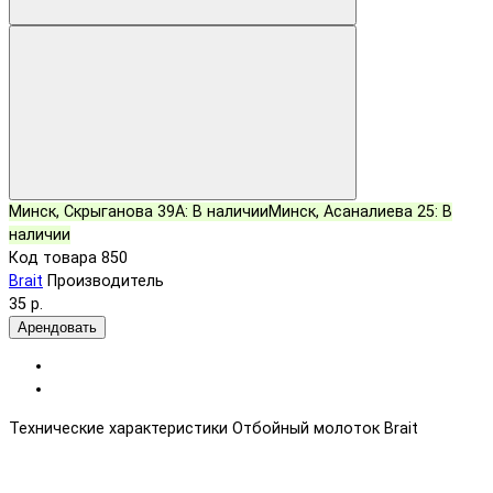
Электрические
плиткорезы
Электролобзики
Электронасосы
Электроножницы
Электропилы
Электрорезы
Электрорубанки
Минск, Скрыганова 39А:
В наличии
Минск, Асаналиева 25:
В
наличии
Код товара
850
Brait
Производитель
35 р.
Арендовать
Технические характеристики Отбойный молоток Brait