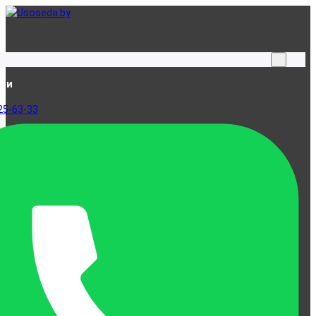
ами
25-63-33