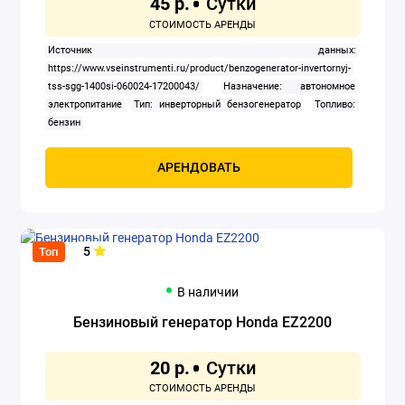
45 р.
Источник данных:
https://www.vseinstrumenti.ru/product/benzogenerator-invertornyj-
tss-sgg-1400si-060024-17200043/
Назначение: автономное
электропитание
Тип: инверторный бензогенератор
Топливо:
бензин
АРЕНДОВАТЬ
5
Топ
В наличии
Бензиновый генератор Honda EZ2200
20 р.