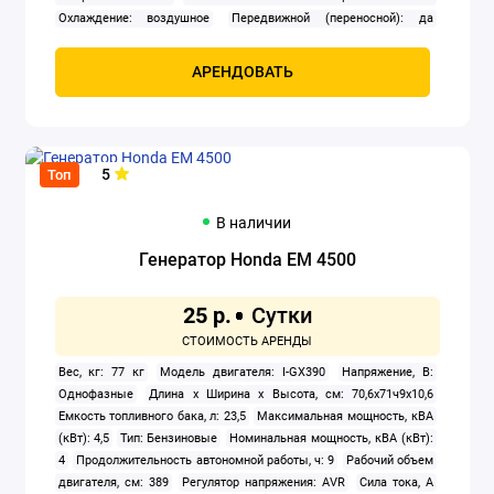
Охлаждение: воздушное
Передвижной (переносной): да
Промышленный: нет
Расход топлива: 1.1 л/ч
Розетки 220 В: 16
А
Розетки 380 В: нет
Сварочный генератор: нет
Тип:
АРЕНДОВАТЬ
бензиновый
Тип генератора: синхронный
Тип двигателя
внутреннего сгорания: четырехтактный
Уровень шума: 50 дБА
Число фаз: 1
Ширина: 307 мм
5
Топ
В наличии
Генератор Honda EM 4500
25 р.
Вес, кг: 77 кг
Модель двигателя: I-GX390
Напряжение, В:
Однофазные
Длина х Ширина х Высота, см: 70,6x71ч9x10,6
Емкость топливного бака, л: 23,5
Максимальная мощность, кВА
(кВт): 4,5
Тип: Бензиновые
Номинальная мощность, кВА (кВт):
4
Продолжительность автономной работы, ч: 9
Рабочий объем
двигателя, см: 389
Регулятор напряжения: AVR
Сила тока, А