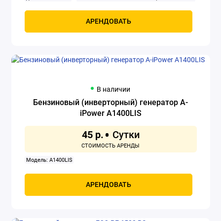
Объем двигателя: 420 см3
Охлаждение: воздушное
Передвижной (переносной): нет
Промышленный: нет
Расход
АРЕНДОВАТЬ
топлива: 2.8 л/ч
Розетки 220 В: 16 А, 32 А
Розетки 380 В: нет
Сварочный генератор: нет
Тип: бензиновый
Тип генератора:
синхронный
Тип двигателя внутреннего сгорания:
четырехтактный
Число фаз: 1
Ширина: 560 мм
В наличии
Бензиновый (инверторный) генератор A-
iPower A1400LIS
45 р.
Модель: A1400LIS
АРЕНДОВАТЬ