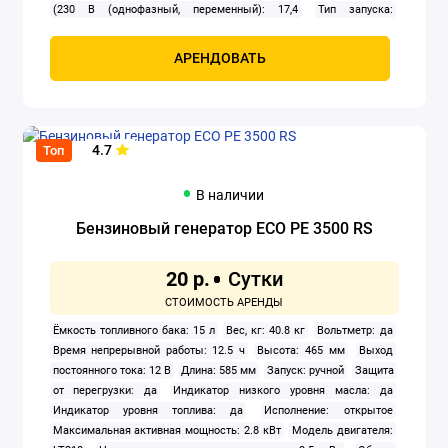
(230 В (однофазный, переменный): 17,4
Тип запуска:
Электрический; Электростартер
Топливо: Бензин
Частота тока,
Гц: 50
Шум, дБ(А) - минимальный: 96
АРЕНДОВАТЬ
4.7
Топ
В наличии
Бензиновый генератор ECO PE 3500 RS
20 р.
Ёмкость топливного бака: 15 л
Вес, кг: 40.8 кг
Вольтметр: да
Время непрерывной работы: 12.5 ч
Высота: 465 мм
Выход
постоянного тока: 12 В
Длина: 585 мм
Запуск: ручной
Защита
от перегрузки: да
Индикатор низкого уровня масла: да
Индикатор уровня топлива: да
Исполнение: открытое
Максимальная активная мощность: 2.8 кВт
Модель двигателя: