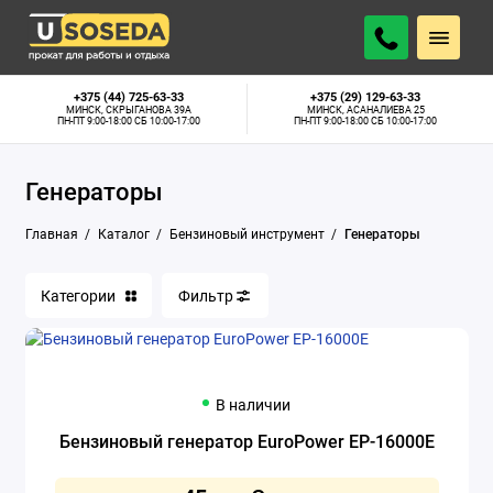
Бензопилы
+375 (44) 725-63-33
+375 (29) 129-63-33
МИНСК, СКРЫГАНОВА 39А
МИНСК, АСАНАЛИЕВА 25
ПН-ПТ 9:00-18:00 СБ 10:00-17:00
ПН-ПТ 9:00-18:00 СБ 10:00-17:00
Бензорезы
Генераторы
Виброплиты
Главная
Каталог
Бензиновый инструмент
Генераторы
Виброрейки для бетона
Воздуходувки
Категории
Фильтр
Газонокосилки бензиновые
Генераторы
В наличии
Мотобуры
Бензиновый генератор EuroPower EP-16000E
Мотопомпы