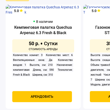
5.0
5.0
В наличии
Кемпинговая палатка Quechua
Газоно
Arpenaz 6.3 Fresh & Black
ST
50 р.
3
Количество комнат: 3
Количество мест: 6
Высота скаши
Вентиляционные окна: Да
Количество
Высота скаши
входов: 1
Высота, см: 210
Назначение:
Объем травосб
кемпинговая
Длина, см: 590
Технология:
двигателя, см
Fresh & Black
Ширина, см: 310
жесткий
Числ
7
Ширина ск
Модель двигат
задний
Само
Мощность, к
АРЕНДОВАТЬ
четырехтак
охлаждением