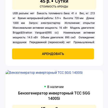
45 р.
Резчики швов
USB разъем: нет
Ёмкость топливного бака: 41 л
Вес, кг: 213
кг
Время непрерывной работы: 5.9 ч
Высота: 720 мм
Длина:
Скарификаторы-аэраторы бензиновые
1000 мм
Запуск: электростартер
Исполнение: открытое
Максимальная активная мощность: 16 кВт
Модель двигателя:
Триммеры бензиновые
Briggs&Stratton Vanguard(895 сс)
Номинальная активная
мощность: 14.5 кВт
Объем двигателя: 895 см3
Охлаждение:
Показать все
воздушное
Передвижной (переносной): нет
Промышленный:
нет
Расход топлива: 7 л/ч
Розетки 380 В: нет
Сварочный
генератор: нет
Тип: бензиновый
Тип генератора: синхронный
АРЕНДОВАТЬ
Тип двигателя внутреннего сгорания: четырехтактный
Число
фаз: 1
Ширина: 640 мм
В наличии
Бензогенератор инверторный ТСС SGG
1400Si