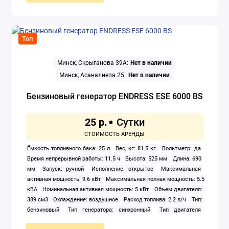
Топ
Минск, Скрыганова 39А:
Нет в наличии
Минск, Асаналиева 25:
Нет в наличии
Бензиновый генератор ENDRESS ESE 6000 BS
25 р.
Ёмкость топливного бака: 25 л
Вес, кг: 81.5 кг
Вольтметр: да
Время непрерывной работы: 11.5 ч
Высота: 525 мм
Длина: 690
мм
Запуск: ручной
Исполнение: открытое
Максимальная
активная мощность: 9.6 кВт
Максимальная полная мощность: 5.5
кВА
Номинальная активная мощность: 5 кВт
Объем двигателя:
389 см3
Охлаждение: воздушное
Расход топлива: 2.2 л/ч
Тип:
бензиновый
Тип генератора: синхронный
Тип двигателя
внутреннего сгорания: четырехтактный
Уровень шума: 70 дБА