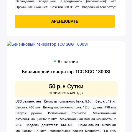
Охлаждение: воздушное
Передвижной (переносной): нет
Промышленный: нет
Розетки 380 В: нет
Сварочный генератор:
нет
Тип: бензиновый
Тип генератора: инверторный
Тип
двигателя внутреннего сгорания: четырехтактный
Число фаз: 1
АРЕНДОВАТЬ
Ширина: 440 мм
В наличии
Бензиновый генератор ТСС SGG 1800SI
50 р.
USB разъем: нет
Ёмкость топливного бака: 5.6 л
Вес, кг: 19 кг
Высота: 460 мм
Выход постоянного тока: 12 В
Длина: 498 мм
Запуск: ручной
Исполнение: открытое
Максимальная
активная мощность: 2 кВт
Максимальная полная мощность: 2
кВА
Модель двигателя: KM148F
Номинальная активная
мощность: 1.8 кВт
Номинальная полная мощность: 1.8 кВА