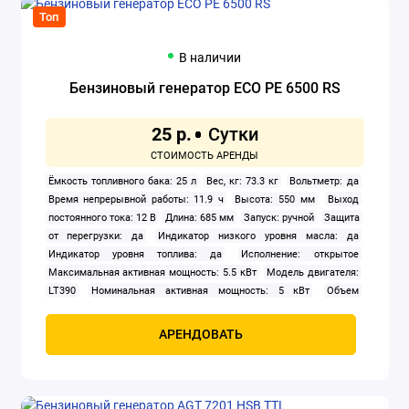
Топ
В наличии
Бензиновый генератор ECO PE 6500 RS
25 р.
Ёмкость топливного бака: 25 л
Вес, кг: 73.3 кг
Вольтметр: да
Время непрерывной работы: 11.9 ч
Высота: 550 мм
Выход
постоянного тока: 12 В
Длина: 685 мм
Запуск: ручной
Защита
от перегрузки: да
Индикатор низкого уровня масла: да
Индикатор уровня топлива: да
Исполнение: открытое
Максимальная активная мощность: 5.5 кВт
Модель двигателя:
LT390
Номинальная активная мощность: 5 кВт
Объем
двигателя: 389 см3
Охлаждение: воздушное
Расход топлива:
2.1 л/ч
Тип: бензиновый
Тип генератора: синхронный
Тип
АРЕНДОВАТЬ
двигателя внутреннего сгорания: четырехтактный
Уровень шума:
72 дБА
Число фаз: 1
Ширина: 512 мм