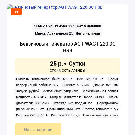
Топ
Минск, Скрыганова 39А:
Нет в наличии
Минск, Асаналиева 25:
Нет в наличии
Бензиновый генератор AGT WAGT 220 DC
HSB
25 р.
Ёмкость топливного бака: 6.1 л
Вес, кг: 90 кг
Время
непрерывной работы: 8 ч
Высота: 576 мм
Длина: 828 мм
Запуск: ручной
Исполнение: открытое
Максимальная полная
мощность: 6.5 кВА
Модель двигателя: Honda GX390
Объем
двигателя: 389 см3
Охлаждение: воздушное
Передвижной
(переносной): нет
Промышленный: нет
Расход топлива: 2 л/ч
Розетки 220 В: 16 А
Розетки 380 В: да
Сварочный генератор:
да
Тип: бензиновый
Тип генератора: синхронный
Тип
двигателя внутреннего сгорания: четырехтактный
Число фаз: 1,
Нет в наличии
3
Ширина: 556 мм