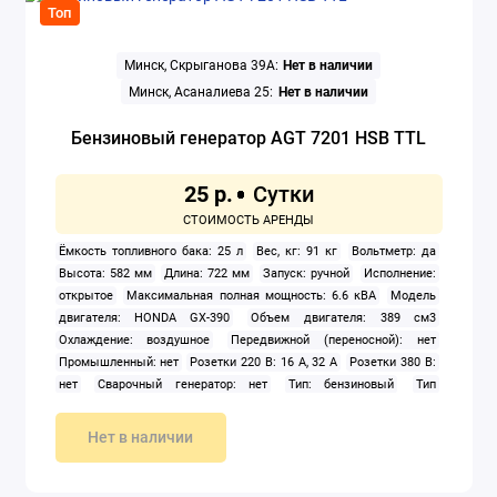
Топ
Минск, Скрыганова 39А:
Нет в наличии
Минск, Асаналиева 25:
Нет в наличии
Бензиновый генератор AGT 7201 HSB TTL
25 р.
Ёмкость топливного бака: 25 л
Вес, кг: 91 кг
Вольтметр: да
Высота: 582 мм
Длина: 722 мм
Запуск: ручной
Исполнение:
открытое
Максимальная полная мощность: 6.6 кВА
Модель
двигателя: HONDA GX-390
Объем двигателя: 389 см3
Охлаждение: воздушное
Передвижной (переносной): нет
Промышленный: нет
Розетки 220 В: 16 А, 32 А
Розетки 380 В:
нет
Сварочный генератор: нет
Тип: бензиновый
Тип
двигателя внутреннего сгорания: четырехтактный
Число фаз: 1
Ширина: 530 мм
Нет в наличии