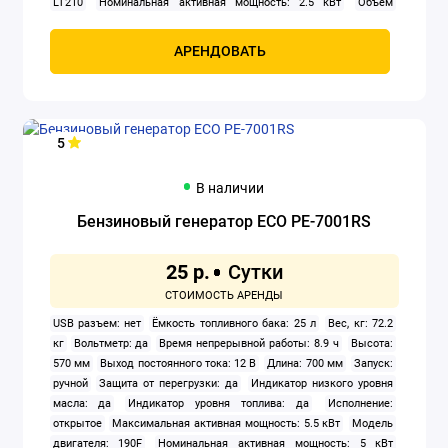
LT210
Номинальная активная мощность: 2.5 кВт
Объем
двигателя: 212 см3
Охлаждение: воздушное
Расход топлива:
1.2 л/ч
Тип: бензиновый
Тип генератора: синхронный
Тип
АРЕНДОВАТЬ
двигателя внутреннего сгорания: четырехтактный
Уровень шума:
68 дБА
Число фаз: 1
Ширина: 430 мм
5
В наличии
Бензиновый генератор ECO PE-7001RS
25 р.
USB разъем: нет
Ёмкость топливного бака: 25 л
Вес, кг: 72.2
кг
Вольтметр: да
Время непрерывной работы: 8.9 ч
Высота:
570 мм
Выход постоянного тока: 12 В
Длина: 700 мм
Запуск:
ручной
Защита от перегрузки: да
Индикатор низкого уровня
масла: да
Индикатор уровня топлива: да
Исполнение:
открытое
Максимальная активная мощность: 5.5 кВт
Модель
двигателя: 190F
Номинальная активная мощность: 5 кВт