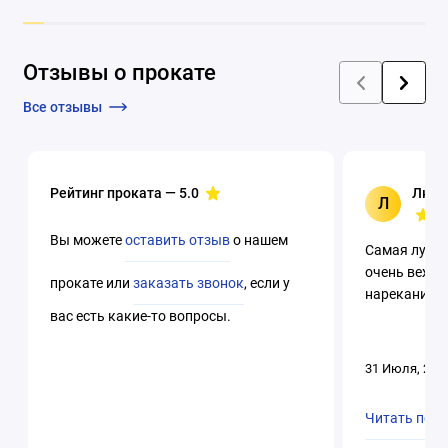
Отзывы о прокате
Все отзывы
Рейтинг проката —
5.0
Люци
Л
Вы можете
оставить отзыв
о нашем
Самая лучша
очень вежли
прокате или
заказать звонок
, если у
нареканий. 
вас есть какие-то вопросы.
31 Июля, 202
Читать пол