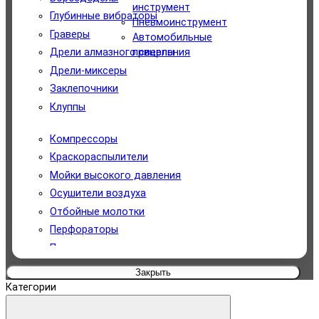
Уборочная техника
инструмент
Глубинные вибраторы
Пневмоинструмент
Измерительный инструмент
Граверы
Автомобильные
прицепы
Дрели алмазного сверления
Садовая техника
Дрели-миксеры
Заклепочники
Автомобильный инструмент
Клуппы
Для туризма и отдыха
Компрессоры
Краскораспылители
Сантехнический инструмент
Мойки высокого давления
Пневмоинструмент
Осушители воздуха
Отбойные молотки
Автомобильные прицепы
Перфораторы
Прожекторы электрические
Сварочное оборудование
Закрыть
Строительные пылесосы
Категории
Удлинители