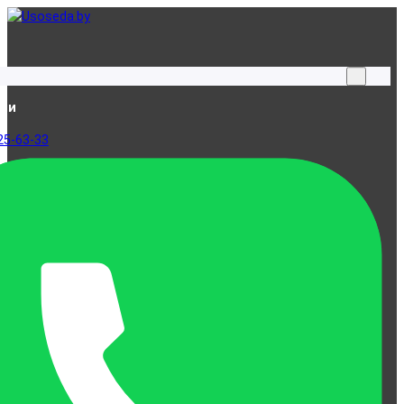
ами
25-63-33