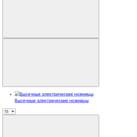
Установки алмазного бурения
Фены строительные
Фрезеры
Шлифовальные машины
Штроборезы
Электрические плиткорезы
Электролобзики
Электронасосы
Электроножницы
Электропилы
Высечные электрические ножницы
Электрорезы
Электрорубанки
Показать все