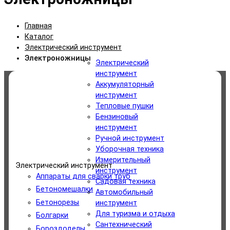
Главная
Каталог
Электрический инструмент
Электроножницы
Электрический
инструмент
Аккумуляторный
Категории
инструмент
Тепловые пушки
Электрический инструмент
Бензиновый
инструмент
Аккумуляторный инструмент
Ручной инструмент
Уборочная техника
Измерительный
Тепловые пушки
Электрический инструмент
инструмент
Аппараты для сварки труб
Садовая техника
Бензиновый инструмент
Бетономешалки
Автомобильный
Бетонорезы
инструмент
Ручной инструмент
Для туризма и отдыха
Болгарки
Сантехнический
Бороздоделы