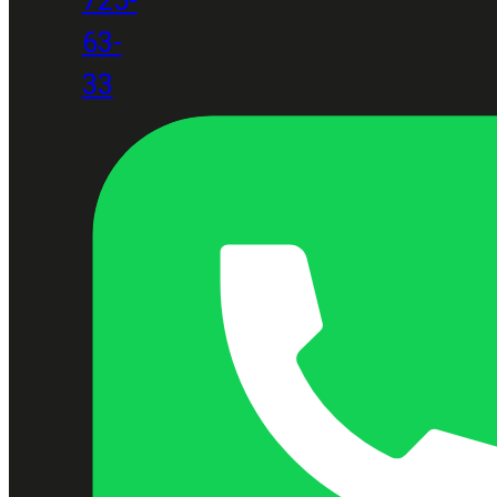
63-
33