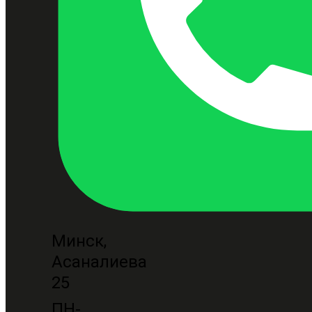
Минск,
Асаналиева
25
ПН-