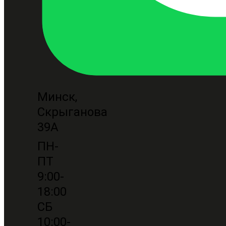
Минск,
Скрыганова
39А
ПН-
ПТ
9:00-
18:00
СБ
10:00-