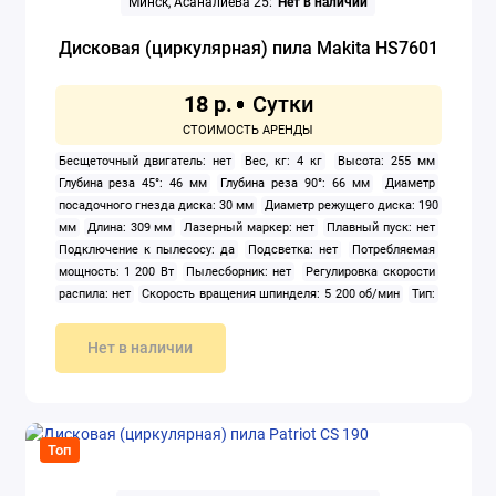
Минск, Асаналиева 25:
Нет в наличии
Дисковая (циркулярная) пила Makita HS7601
18 р.
Бесщеточный двигатель: нет
Вес, кг: 4 кг
Высота: 255 мм
Глубина реза 45°: 46 мм
Глубина реза 90°: 66 мм
Диаметр
посадочного гнезда диска: 30 мм
Диаметр режущего диска: 190
мм
Длина: 309 мм
Лазерный маркер: нет
Плавный пуск: нет
Подключение к пылесосу: да
Подсветка: нет
Потребляемая
мощность: 1 200 Вт
Пылесборник: нет
Регулировка скорости
распила: нет
Скорость вращения шпинделя: 5 200 об/мин
Тип:
дисковая (циркулярная)
Тип питания: сеть
Угол наклона диска
(опорной плиты): 45 °
Ширина: 232 мм
Нет в наличии
Топ