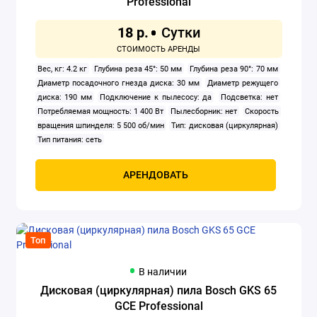
Professional
Заклепочники
18 р.
Клуппы
Вес, кг: 4.2 кг
Глубина реза 45°: 50 мм
Глубина реза 90°: 70 мм
Диаметр посадочного гнезда диска: 30 мм
Диаметр режущего
Компрессоры
диска: 190 мм
Подключение к пылесосу: да
Подсветка: нет
Потребляемая мощность: 1 400 Вт
Пылесборник: нет
Скорость
Краскораспылители
вращения шпинделя: 5 500 об/мин
Тип: дисковая (циркулярная)
Тип питания: сеть
Мойки высокого давления
АРЕНДОВАТЬ
Осушители воздуха
Отбойные молотки
Топ
Перфораторы
В наличии
Прожекторы электрические
Дисковая (циркулярная) пила Bosch GKS 65
GCE Professional
Сварочное оборудование