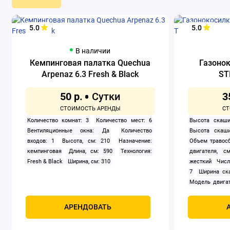
5.0
5.0
В наличии
Кемпинговая палатка Quechua
Газоно
Arpenaz 6.3 Fresh & Black
ST
50 р.
3
Количество комнат: 3
Количество мест: 6
Высота скаши
Вентиляционные окна: Да
Количество
Высота скаши
входов: 1
Высота, см: 210
Назначение:
Объем травосб
кемпинговая
Длина, см: 590
Технология:
двигателя, см
Fresh & Black
Ширина, см: 310
жесткий
Числ
7
Ширина ск
Модель двигат
задний
Само
Мощность, к
АРЕНДОВАТЬ
четырехтак
охлаждением