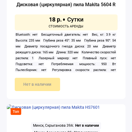
Дисковая (циркулярная) пила Makita 5604 R
18 р.
Bluetooth: нет
Бесщеточный двигатель: нет
Вес, кг: 3.9 кг
Высота: 235 мм
Глубина реза 45°: 35 мм
Глубина реза 90°: 54
мм
Диаметр посадочного гнезда диска: 20 мм
Диаметр
режущего диска: 165 мм
Длина: 320 мм
Количество скоростей
распила: 1
Лазерный маркер: нет
Плавный пуск: нет
Подсветка: нет
Потребляемая мощность: 950 Вт
Пылесборник: нет
Регулировка скорости распила: нет
Скорость вращения шпинделя: 5 000 об/мин
Тип: дисковая
(циркулярная)
Тип питания: сеть
Ширина: 243 мм
Нет в наличии
Топ
Минск, Скрыганова 39А:
Нет в наличии