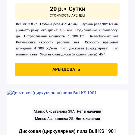
20 р.
Электроножницы
Вес, кг: 3.8 кг
Глубина реза 45°: 47 мм
Глубина реза 90°: 63 мм
Электропилы
Диаметр режущего диска: 165 мм
Подключение к пылесосу:
да
Потребляемая мощность: 1 200 Вт
Пылесборник: нет
Электрорезы
Регулировка скорости распила: нет
Скорость вращения
шпинделя: 4 900 об/мин
Тип: дисковая (циркулярная)
Тип
Электрорубанки
питания: сеть
Угол наклона диска (опорной плиты): 45 °
Показать все
АРЕНДОВАТЬ
Минск, Скрыганова 39А:
Нет в наличии
Минск, Асаналиева 25:
Нет в наличии
Дисковая (циркулярная) пила Bull KS 1901