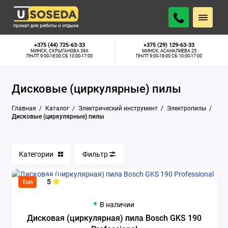
Аппараты для сварки труб
+375 (44) 725-63-33
+375 (29) 129-63-33
МИНСК, СКРЫГАНОВА 39А
МИНСК, АСАНАЛИЕВА 25
ПН-ПТ 9:00-18:00 СБ 10:00-17:00
ПН-ПТ 9:00-18:00 СБ 10:00-17:00
Бетономешалки
Дисковые (циркулярные) пилы
Бетонорезы
Главная
Каталог
Электрический инструмент
Электропилы
Болгарки
Дисковые (циркулярные) пилы
Бороздоделы
Категории
Фильтр
Глубинные вибраторы
Граверы
5
Топ
Дрели алмазного сверления
В наличии
Дисковая (циркулярная) пила Bosch GKS 190
Дрели-миксеры