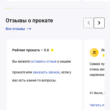
Отзывы о прокате
Все отзывы
Рейтинг проката —
5.0
Люци
Л
Вы можете
оставить отзыв
о нашем
Самая лучша
очень вежли
прокате или
заказать звонок
, если у
нареканий. 
вас есть какие-то вопросы.
31 Июля, 202
Читать пол