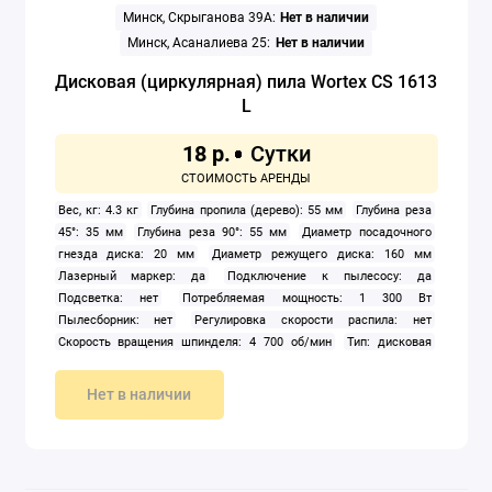
Минск, Скрыганова 39А:
Нет в наличии
Минск, Асаналиева 25:
Нет в наличии
Дисковая (циркулярная) пила Wortex CS 1613
L
18 р.
Вес, кг: 4.3 кг
Глубина пропила (дерево): 55 мм
Глубина реза
45°: 35 мм
Глубина реза 90°: 55 мм
Диаметр посадочного
гнезда диска: 20 мм
Диаметр режущего диска: 160 мм
Лазерный маркер: да
Подключение к пылесосу: да
Подсветка: нет
Потребляемая мощность: 1 300 Вт
Пылесборник: нет
Регулировка скорости распила: нет
Скорость вращения шпинделя: 4 700 об/мин
Тип: дисковая
(циркулярная)
Тип питания: сеть
Угол наклона диска (опорной
плиты): 45 °
Нет в наличии