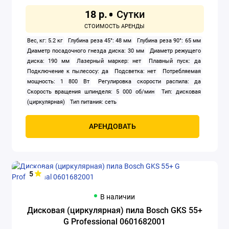
18 р.
Строительные пылесосы
Вес, кг: 5.2 кг
Глубина реза 45°: 48 мм
Глубина реза 90°: 65 мм
Удлинители
Диаметр посадочного гнезда диска: 30 мм
Диаметр режущего
диска: 190 мм
Лазерный маркер: нет
Плавный пуск: да
Установки алмазного бурения
Подключение к пылесосу: да
Подсветка: нет
Потребляемая
мощность: 1 800 Вт
Регулировка скорости распила: да
Фены строительные
Скорость вращения шпинделя: 5 000 об/мин
Тип: дисковая
(циркулярная)
Тип питания: сеть
Фрезеры
АРЕНДОВАТЬ
Шлифовальные машины
Штроборезы
5
Электрические плиткорезы
В наличии
Электролобзики
Дисковая (циркулярная) пила Bosch GKS 55+
G Professional 0601682001
Электронасосы