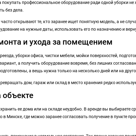
а покупать профессиональное оборудование ради одной уборки не х
ь без дела.
у часто открывают те, кто заранее ищет понятную модель, а не слу
рудование на нужные даты, использовать его по назначению и верн
емонта и ухода за помещением
реезда, уборки офиса, чистки мебели, мойки поверхностей, подгот
вариант, а получить оборудование вовремя, без лишних согласован
подготовлены, а вещь нужна только на несколько дней или на друг
 превращать дом, гараж или склад в место хранения редко использ
а объекте
ранить ее дома или на складе неудобно. В аренде вы выбираете ср
о в Минске, где можно заранее согласовать получение в пункте про
нуть помещение в нормальное состояние. Так проще заранее понять