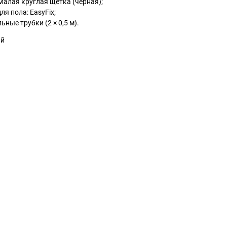
Малая круглая щетка (черная);
я пола: EasyFix ;
ьные трубки (2 × 0,5 м).
ый