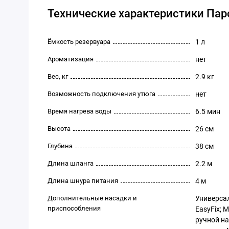
Технические характеристики Паро
Ёмкость резервуара
1 л
Ароматизация
нет
Вес, кг
2.9 кг
Возможность подключения утюга
нет
Время нагрева воды
6.5 мин
Высота
26 см
Глубина
38 см
Длина шланга
2.2 м
Длина шнура питания
4 м
Дополнительные насадки и
Универса
приспособления
EasyFix;
ручной на