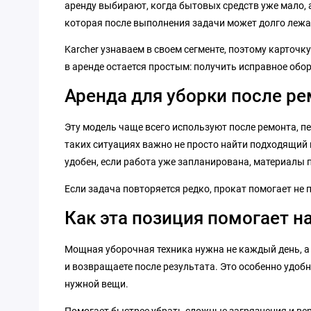
аренду выбирают, когда бытовых средств уже мало, 
которая после выполнения задачи может долго лежат
Karcher узнаваем в своем сегменте, поэтому карточк
в аренде остается простым: получить исправное обо
Аренда для уборки после р
Эту модель чаще всего используют после ремонта, пе
таких ситуациях важно не просто найти подходящий 
удобен, если работа уже запланирована, материалы 
Если задача повторяется редко, прокат помогает не
Как эта позиция помогает н
Мощная уборочная техника нужна не каждый день, а х
и возвращаете после результата. Это особенно удобн
нужной вещи.
Помогает быстрее убрать сложные загрязнения и вер