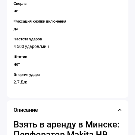
Сверла
нет
Фиксация кнопки включения
да
Частота ударов
4 500 ударов/мин
Штатив
нет
Энергия удара
2.7 Дж
Описание
Взять в аренду в Минске:
Перфоратор Makita HR