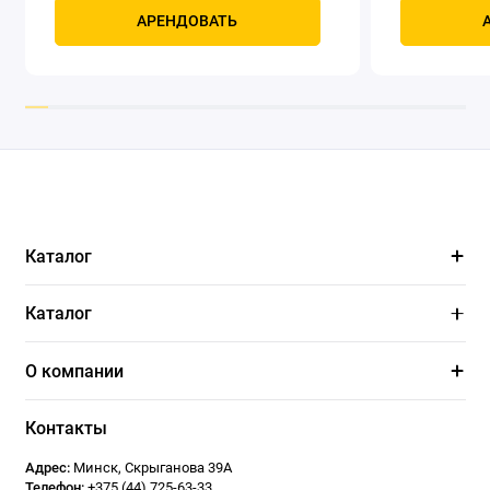
Мощность, к
АРЕНДОВАТЬ
четырехтак
охлаждением
Каталог
Каталог
О компании
Контакты
Адрес:
Минск
,
Скрыганова 39А
Телефон:
+375 (44) 725-63-33