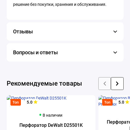
решение без покупки, хранения и обслуживания.
Отзывы
Вопросы и ответы
Рекомендуемые товары
5.0
5.0
Топ
Топ
В наличии
Перфорато
Перфоратор DeWalt D25501K