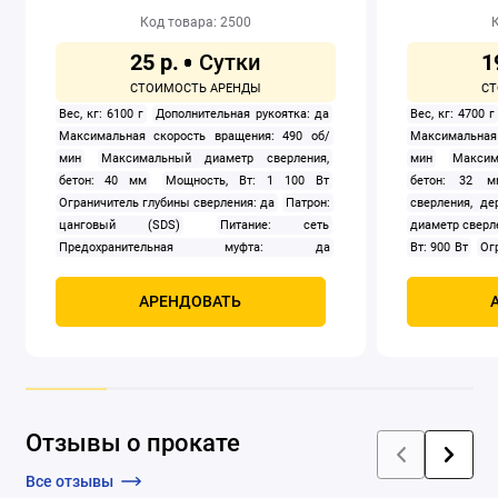
Код товара: 2500
К
25 р.
1
Вес, кг: 6100 г
Дополнительная рукоятка: да
Вес, кг: 4700 г
Максимальная скорость вращения: 490 об/
Максимальная
мин
Максимальный диаметр сверления,
мин
Максим
бетон: 40 мм
Мощность, Вт: 1 100 Вт
бетон: 32 м
Ограничитель глубины сверления: да
Патрон:
сверления, д
цанговый (SDS)
Питание: сеть
диаметр сверле
Предохранительная муфта: да
Вт: 900 Вт
Ог
Противовибрационная защита: да
Реверс:
да
Оснастк
да
Фиксация кнопки включения: да
Частота
быстрозажимн
АРЕНДОВАТЬ
ударов: 3 300 ударов/мин
Штатив: нет
Питание: с
Энергия удара: 10.8 Дж
Предохра
Противови
Пылесборник:
кнопки включен
ударов/мин
Ш
Отзывы о прокате
Дж
Все отзывы