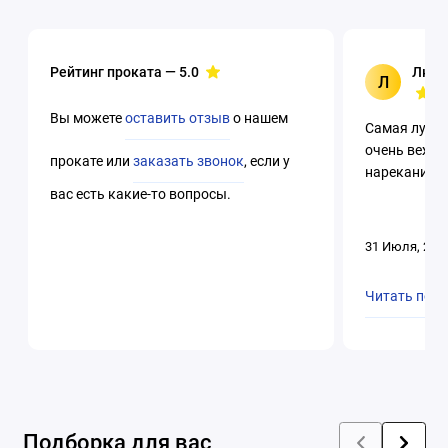
Рейтинг проката —
5.0
Люци
Л
Вы можете
оставить отзыв
о нашем
Самая лучша
очень вежли
прокате или
заказать звонок
, если у
нареканий. 
вас есть какие-то вопросы.
31 Июля, 202
Читать пол
Подборка для вас