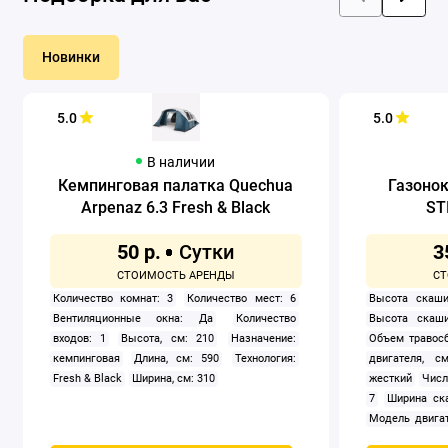
Новинки
5.0
5.0
В наличии
Кемпинговая палатка Quechua
Газоно
Arpenaz 6.3 Fresh & Black
ST
50 р.
3
Количество комнат: 3
Количество мест: 6
Высота скаши
Вентиляционные окна: Да
Количество
Высота скаши
входов: 1
Высота, см: 210
Назначение:
Объем травосб
кемпинговая
Длина, см: 590
Технология:
двигателя, см
Fresh & Black
Ширина, см: 310
жесткий
Числ
7
Ширина ск
Модель двигат
задний
Само