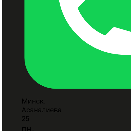
Минск,
Асаналиева
25
ПН-