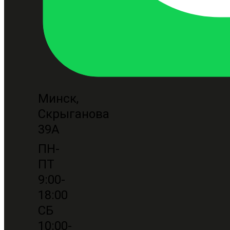
Минск,
Скрыганова
39А
ПН-
ПТ
9:00-
18:00
СБ
10:00-