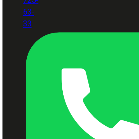
63-
33