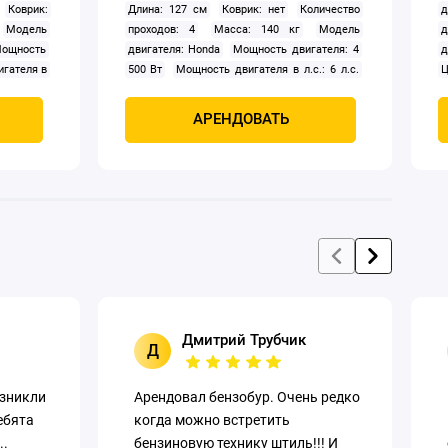
Коврик:
Длина: 127 см
Коврик: нет
Количество
д
Модель
проходов: 4
Масса: 140 кг
Модель
д
ощность
двигателя: Honda
Мощность двигателя: 4
д
гателя в
500 Вт
Мощность двигателя в л.с.: 6 л.с.
Ц
 570 м2/ч
Производительность: 150 м2/ч
Расход
Расход
топлива: 1.9 л/ч
Реверс: нет
Система
АРЕНДОВАТЬ
Система
орошения: да
Тип: виброплита
: 13.8 м/
Центробежная сила: 18 кН
Частота
ная сила:
вибрации: 80 Гц
Ширина: 45 см
Ширина:
Дмитрий Трубчик
Д
озникли
Арендовал бензобур. Очень редко
ебята
когда можно встретить
..
бензиновую технику штиль!!! И