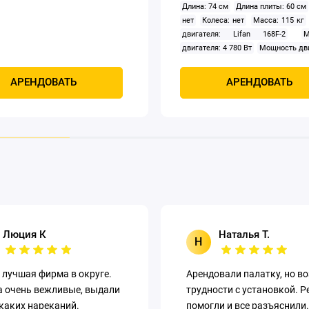
Длина: 74 см
Длина плиты: 60 см
нет
Колеса: нет
Масса: 115 кг
двигателя: Lifan 168F-2
М
двигателя: 4 780 Вт
Мощность дви
л.с.: 6.5 л.с.
Производительность:
Рабочий объём двигателя: 196 см3
АРЕНДОВАТЬ
АРЕНДОВАТЬ
топлива: 1.1 л/ч
Реверс: нет
орошения: нет
Скорость движения
мин
Тип: виброплита
Центробеж
20 кН
Частота вибрации: 60 Гц
54 см
Ширина плиты: 50 см
Люция К
Наталья Т.
Н
 лучшая фирма в округе.
Арендовали палатку, но в
а очень вежливые, выдали
трудности с установкой. Р
каких нареканий.
помогли и все разъяснили.