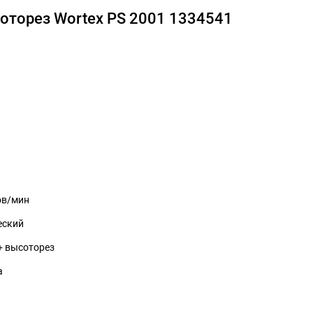
оторез Wortex PS 2001 1334541
ов/мин
еский
+ высоторез
а