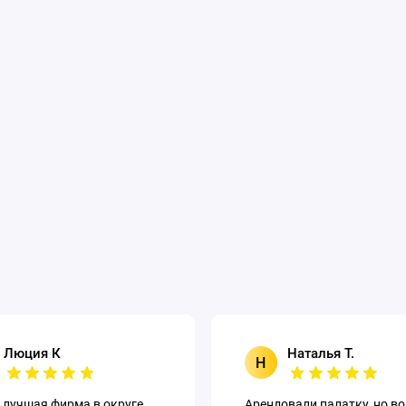
Люция К
Наталья Т.
Н
 лучшая фирма в округе.
Арендовали палатку, но в