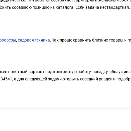
адь участка, тип работы, состояние территории и желаемый срок
ожить соседнюю позицию из каталога. Если задача нестандартная,
орорезы
,
садовая техника
. Так проще сравнить близкие товары и п
ужен понятный вариант под конкретную работу, поездку, обслужива
34541, а для следующей задачи открыть соседний раздел и подобра