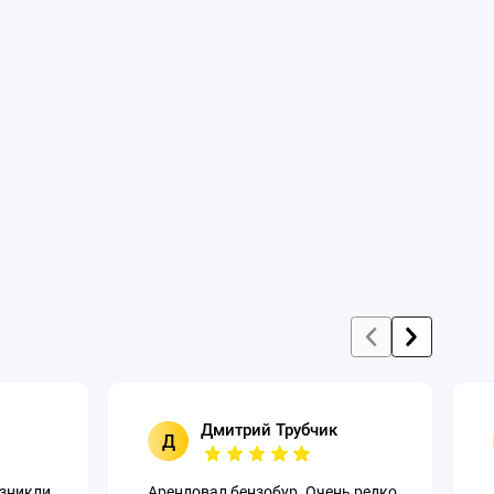
Дмитрий Трубчик
Д
озникли
Арендовал бензобур. Очень редко