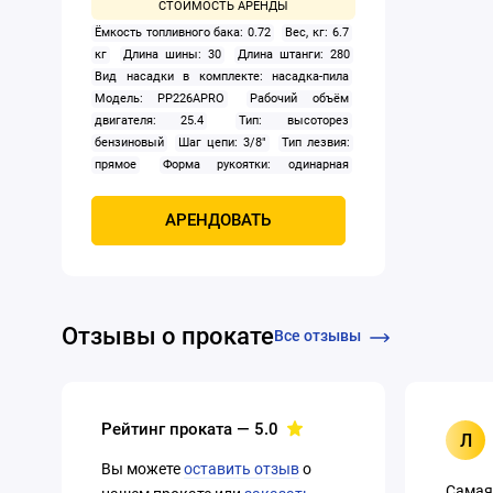
Ёмкость топливного бака: 0.72
Вес, кг: 6.7
кг
Длина шины: 30
Длина штанги: 280
Вид насадки в комплекте: насадка-пила
Модель: PP226APRO
Рабочий объём
двигателя: 25.4
Тип: высоторез
бензиновый
Шаг цепи: 3/8"
Тип лезвия:
прямое
Форма рукоятки: одинарная
Функция пиления: есть
АРЕНДОВАТЬ
Отзывы о прокате
Все отзывы
Рейтинг проката —
5.0
Л
Вы можете
оставить отзыв
о
Самая