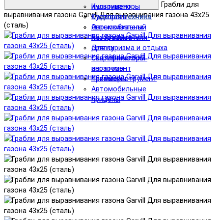
Грабли для
инструмент
Культиваторы
выравнивания газона Garvill Для выравнивания газона 43x25
Садовая техника
Кусторезы
(сталь)
Автомобильный
Опрыскиватели
инструмент
Разбрасыватели-
Для туризма и отдыха
сеялки
Сантехнический
Скарификаторы-
инструмент
аэраторы
Пневмоинструмент
Триммеры
Автомобильные
прицепы