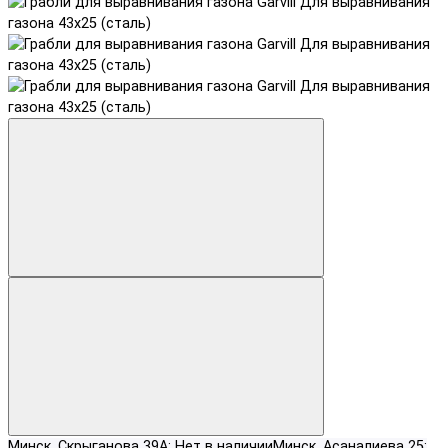
Минск, Скрыганова 39А:
Нет в наличии
Минск, Асаналиева 25: