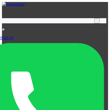
ами
25-63-33