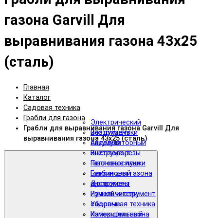
газона Garvill Для
выравнивания газона 43x25
(сталь)
Главная
Каталог
Садовая техника
Грабли для газона
Электрический
Грабли для выравнивания газона Garvill Для
инструмент
Воздуходувки
выравнивания газона 43x25 (сталь)
Аккумуляторный
садовые
инструмент
Высоторорезы
Тепловые пушки
Газонокосилки
Бензиновый
Грабли для газона
инструмент
Дровоколы
Ручной инструмент
Измельчители
Уборочная техника
садовые
Измерительный
Каток для газона