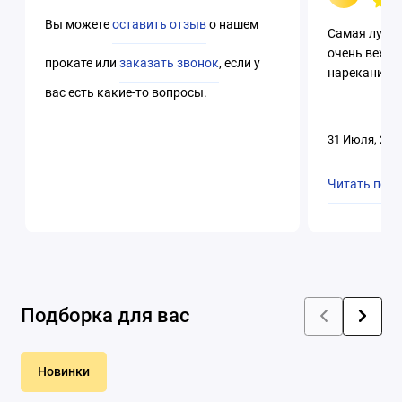
Вы можете
оставить отзыв
о нашем
Самая лучша
очень вежли
прокате или
заказать звонок
, если у
нареканий. 
вас есть какие-то вопросы.
31 Июля, 202
Читать пол
Подборка для вас
Новинки