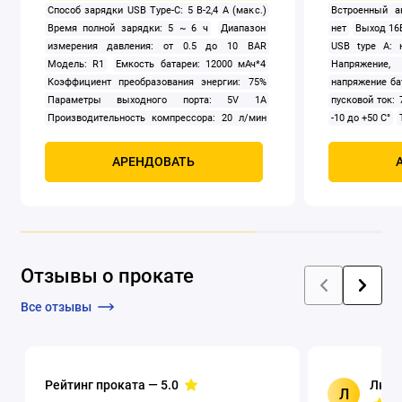
Cпособ зарядки USB Type-C: 5 В-2,4 А (макс.)
Встроенный ак
Время полной зарядки: 5 ~ 6 ч
Диапазон
нет
Выход 16В
измерения давления: от 0.5 до 10 BAR
USB type A: 
Модель: R1
Емкость батареи: 12000 мАч*4
Напряжение
Коэффициент преобразования энергии: 75%
напряжение бат
Параметры выходного порта: 5V 1A
пусковой ток: 
Производительность компрессора: 20 л/мин
-10 до +50 C°
Рабочий диапазон и температура хранения: 10
15 А
Фонарик:
°C ~ 60 °C
Сила тока: Пиковый 800А и
АРЕНДОВАТЬ
номинальный ток (А) 400А
Отзывы о прокате
Все отзывы
Рейтинг проката —
5.0
Люци
Л