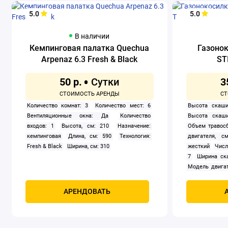
5.0
5.0
В наличии
Кемпинговая палатка Quechua
Газоно
Arpenaz 6.3 Fresh & Black
ST
50 р.
3
Количество комнат: 3
Количество мест: 6
Высота скаши
Вентиляционные окна: Да
Количество
Высота скаши
входов: 1
Высота, см: 210
Назначение:
Объем травосб
кемпинговая
Длина, см: 590
Технология:
двигателя, см
Fresh & Black
Ширина, см: 310
жесткий
Числ
7
Ширина ск
Модель двигат
задний
Само
Мощность, к
АРЕНДОВАТЬ
четырехтак
охлаждением