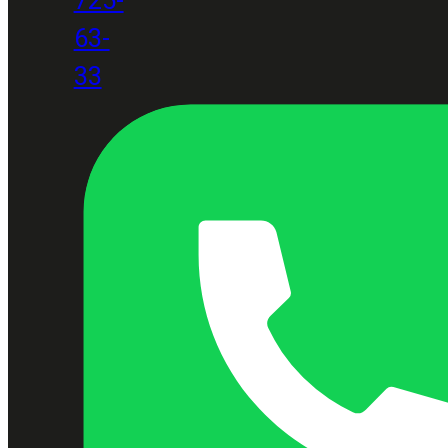
63-
33