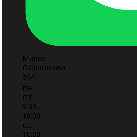
Минск,
Скрыганова
39А
ПН-
ПТ
9:00-
18:00
СБ
10:00-