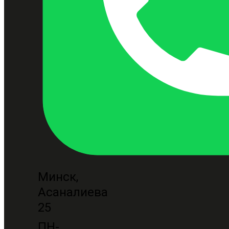
Минск,
Асаналиева
25
ПН-