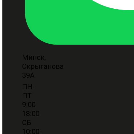
Минск,
Скрыганова
39А
ПН-
ПТ
9:00-
18:00
СБ
10:00-