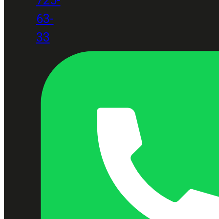
63-
33