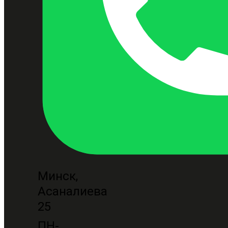
Минск,
Асаналиева
25
ПН-