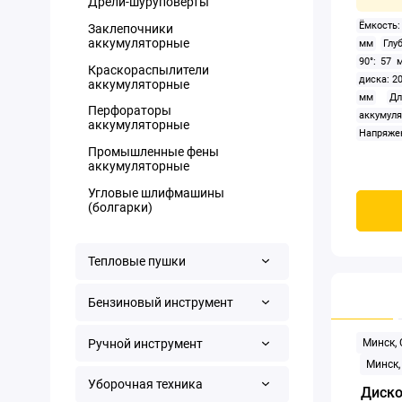
Дрели-шуруповерты
Ёмкость:
Заклепочники
аккумуляторные
мм
Глу
90°: 57 
Краскораспылители
диска: 2
аккумуляторные
мм
Д
Перфораторы
аккумуля
аккумуляторные
Напряже
Промышленные фены
пылесо
аккумуляторные
Пылесбо
распила:
Угловые шлифмашины
3 400 
(болгарки)
аккумул
(циркуля
Тип пита
Тепловые пушки
диска (оп
Бензиновый инструмент
Ручной инструмент
Минск,
Минск,
Уборочная техника
Диско