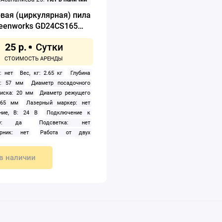
вая (циркулярная) пила
eenworks GD24CS165
1501607
25 р.
: нет
Вес, кг: 2.65 кг
Глубина
°: 57 мм
Диаметр посадочного
диска: 20 мм
Диаметр режущего
165 мм
Лазерный маркер: нет
ние, В: 24 В
Подключение к
су: да
Подсветка: нет
рник: нет
Работа от двух
торов: нет
Регулировка скорости
 нет
Скорость вращения шпинделя:
в наличии
об/мин
Способ крепления
ятора: слайдер
Тип: дисковая
рная)
Тип аккумулятора: Li-ion
ния: аккумулятор
Угол наклона
орной плиты): 50 °
Цвет: зеленый