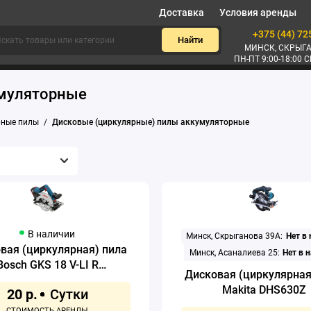
Доставка
Условия аренды
+375 (44) 72
Найти
МИНСК, СКРЫГА
ПН-ПТ 9:00-18:00 С
умуляторные
рные пилы
Дисковые (циркулярные) пилы аккумуляторные
В наличии
Минск, Скрыганова 39А:
Нет в
вая (циркулярная) пила
Минск, Асаналиева 25:
Нет в 
Bosch GKS 18 V-LI R
Дисковая (циркулярная
Professional
Makita DHS630Z
20 р.