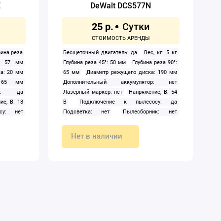
E
DeWalt DCS577N
25 р.
бина реза
Бесщеточный двигатель: да
Вес, кг: 5 кг
°: 57 мм
Глубина реза 45°: 50 мм
Глубина реза 90°:
а: 20 мм
65 мм
Диаметр режущего диска: 190 мм
 165 мм
Дополнительный аккумулятор: нет
тор: да
Лазерный маркер: нет
Напряжение, В: 54
ие, В: 18
В
Подключение к пылесосу: да
су: нет
Подсветка: нет
Пылесборник: нет
ик: нет
Регулировка скорости распила: нет
ла: нет
Скорость вращения шпинделя: 5 800 об/
Нет в наличии
 700 об/
мин
Способ крепления аккумулятора:
улятора:
слайдер
Тип: дисковая (циркулярная)
Тип
ная)
Тип
аккумулятора: Li-ion
Тип питания:
итания:
аккумулятор
Угол наклона диска (опорной
 (опорной
плиты): 53 °