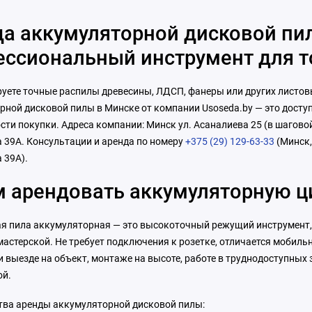
а аккумуляторной дисковой пи
ссиональный инструмент для т
руете точные распилы древесины, ЛДСП, фанеры или других листов
рной дисковой пилы в Минске от компании Usoseda.by — это досту
ти покупки. Адреса компании: Минск ул. Асаналиева 25 (в шаговой
 39А. Консультации и аренда по номеру
+375 (29) 129-63-33
(Минск,
 39А).
м арендовать аккумуляторную ц
я пила аккумуляторная — это высокоточный режущий инструмент,
 мастерской. Не требует подключения к розетке, отличается мобил
 выезде на объект, монтаже на высоте, работе в труднодоступных
ой.
ва аренды аккумуляторной дисковой пилы: