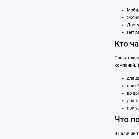
Мобил
Эконо
Досту
Нет р
Кто ч
Прокат дис
компаний. 
для д
при с
во вр
для т
при у
Что п
В наличии 