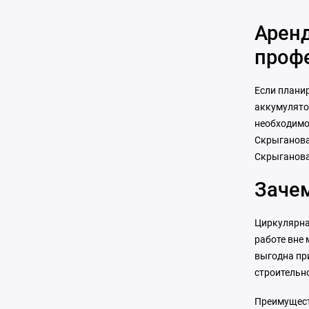
Аренд
профе
Если плани
аккумулято
необходимос
Скрыганова
Скрыганова
Заче
Циркулярна
работе вне
выгодна при
строительн
Преимущест