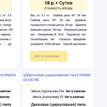
18 р.
с, кг: 3.5
Вес, кг: 3.1 кг
Глубина реза 45°: 36 мм
бина реза
Глубина реза 90°: 55 мм
Диаметр
о гнезда
посадочного гнезда диска: 20 мм
Диаметр
диска: 165
режущего диска: 165 мм
Лазерный маркер:
 маркер:
нет
Напряжение, В: 18 В
Подсветка: нет
ючение к
Пылесборник: нет
Скорость вращения
тка: да
шпинделя: 3 600 об/мин
Способ крепления
скорости
аккумулятора: слайдер
Тип: дисковая
шпинделя:
(циркулярная)
Тип аккумулятора: Li-ion
Нет в наличии
епления
Тип питания: аккумулятор
Угол наклона
дисковая
диска (опорной плиты): 45 °
а: Li-ion
 наклона
 наличии
Минск, Скрыганова 39А:
Нет в наличии
наличии
Минск, Асаналиева 25:
Нет в наличии
) пила
Дисковая (циркулярная) пила