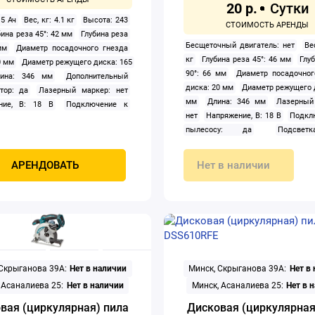
20 р.
 5 Ач
Вес, кг: 4.1 кг
Высота: 243
бина реза 45°: 42 мм
Глубина реза
Бесщеточный двигатель: нет
Ве
мм
Диаметр посадочного гнезда
кг
Глубина реза 45°: 46 мм
Глу
0 мм
Диаметр режущего диска: 165
90°: 66 мм
Диаметр посадочног
лина: 346 мм
Дополнительный
диска: 20 мм
Диаметр режущего 
тор: да
Лазерный маркер: нет
мм
Длина: 346 мм
Лазерный
ние, В: 18 В
Подключение к
нет
Напряжение, В: 18 В
Подкл
су: да
Подсветка: нет
пылесосу: да
Подсве
рник: нет
Регулировка скорости
Пылесборник: нет
Регулировка 
 нет
Скорость вращения шпинделя:
распила: нет
Скорость вращения 
об/мин
Способ крепления
АРЕНДОВАТЬ
Нет в наличии
3 100 об/мин
Способ кр
ятора: слайдер
Тип: дисковая
аккумулятора: слайдер
Тип: 
рная)
Тип аккумулятора: Li-ion
(циркулярная)
Тип аккумулятор
ния: аккумулятор
Угол наклона
Тип питания: аккумулятор
Угол
орной плиты): 45 °
диска (опорной плиты): 45 °
 Скрыганова 39А:
Нет в наличии
Минск, Скрыганова 39А:
Нет в
 Асаналиева 25:
Нет в наличии
Минск, Асаналиева 25:
Нет в 
вая (циркулярная) пила
Дисковая (циркулярная