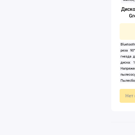
Диско
Gr
Bluetooth
реза 90
гнезда 
диска: 
Напряже
пылесо
Пылесбо
аккумуля
распила:
Нет 
4 800 
аккумул
(циркуля
Тип пита
диска (оп