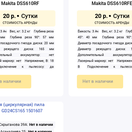
Makita DSS610RF
Makita DSS610RF
20 р.
20 р.
 3 Ач
Вес, кг: 3.2 кг
Глубина реза
Ёмкость: 3 Ач
Вес, кг: 3.2 кг
Глу
 мм
Глубина реза 90°: 57 мм
45°: 40 мм
Глубина реза 90
посадочного гнезда диска: 20 мм
Диаметр посадочного гнезда диск
р режущего диска: 165 мм
Диаметр режущего диска:
ительный аккумулятор: нет
Дополнительный аккумуля
 маркер: нет
Напряжение, В: 18
Лазерный маркер: нет
Напряжен
дключение к пылесосу: да
В
Подключение к пылесо
тка: да
Пылесборник: нет
Подсветка: да
Пылесборн
ь вращения шпинделя: 3 700 об/
Регулировка скорости распи
в наличии
Нет в наличии
пособ крепления аккумулятора:
Скорость вращения шпинделя: 3
Тип: дисковая (циркулярная)
Тип
мин
Способ крепления аккум
тора: Li-ion
Тип питания:
слайдер
Тип: дисковая (циркуляр
тор
Угол наклона диска (опорной
аккумулятора: Li-ion
Тип п
0 °
аккумулятор
Угол наклона диска
плиты): 50 °
 Скрыганова 39А:
Нет в наличии
 Асаналиева 25:
Нет в наличии