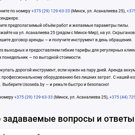
ните по номеру
+375 (29) 129-63-33
(Минск, ул. Асаналиева 25),
+375
сенджере.
ите предполагаемый объём работ и желаемые параметры пилы.
жайте на ул. Асаналиева 25 (рядом с Минск-Мир), на ул. Скрыганов
шите договор аренды — и получите инструмент в день обращения.
ез выходных и предоставляем гибкие тарифы для регулярных клие
в понедельник — по выгодной стоимости.
купать дорогой инструмент, если нужен на пару дней. Аренда акк
 к профессиональному оборудованию без лишних затрат. С нашей к
 Выберите Usoseda.by — и режьте быстро и безопасно!
 номеру
+375 (29) 129-63-33
(Минск, ул. Асаналиева 25),
+375 (44) 72
 задаваемые вопросы и ответы