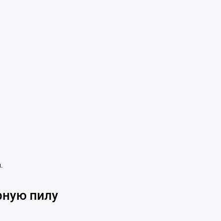
.
рную пилу