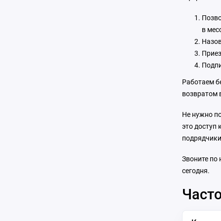
Позво
в мес
Назов
Приез
Подпи
Работаем б
возвратом 
Не нужно по
это доступ
подрядчики.
Звоните по
сегодня.
Часто