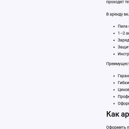
проходят т
В аренду в
Пила 
1–2 а
Заряд
Защит
Инстр
Преимущест
Гаран
Гибки
Ценов
Профе
Оформ
Как а
Оформить п