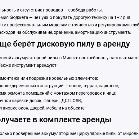
ьность и отсутствие проводов — свобода работы.
мия бюджета — не нужно покупать дорогую технику на 1–2 дня.
п к профессиональным моделям с точностью и регулировками глуб
асходов на обслуживание, хранение, амортизацию инструмента.
аще берёт дисковую пилу в аренду
ковой аккумуляторной пилы в Минске востребован у частных маст
Также инструмент арендуют:
емонтажа или подрезки кровельных элементов;
борке деревянных конструкций — полов, террас, каркасов;
емя ремонта помещений с монтажом перегородок и ниш;
очной нарезки досок, фанеры, ДСП, OSB;
становке окон, дверей, мебели на объекте.
олучаете в комплекте аренды
только проверенные аккумуляторные циркулярные пилы от миров