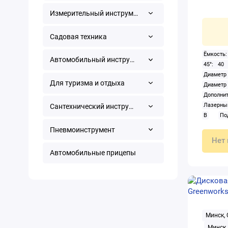
Измерительный инструмент
Садовая техника
Ёмкость:
Автомобильный инструмент
45°: 40
Диаметр 
Для туризма и отдыха
Диамет
Дополн
Лазерный
Сантехнический инструмент
В
По
Подсве
Пневмоинструмент
Скорост
Нет 
мин
С
Автомобильные прицепы
слайдер
аккумуля
аккумуля
плиты): 5
Минск,
Минск,