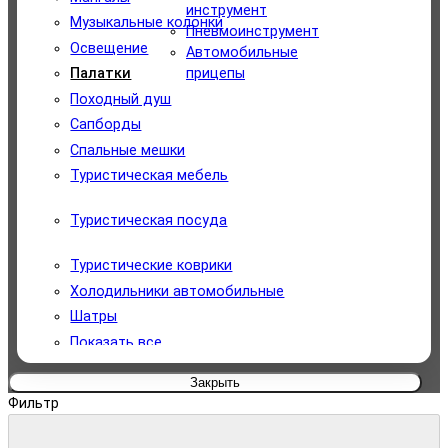
Уборочная техника
инструмент
Музыкальные колонки
Пневмоинструмент
Измерительный инструмент
Освещение
Автомобильные
прицепы
Палатки
Садовая техника
Походный душ
Сапборды
Автомобильный инструмент
Спальные мешки
Туристическая мебель
Для туризма и отдыха
Туристическая посуда
Сантехнический инструмент
Туристические коврики
Пневмоинструмент
Холодильники автомобильные
Автомобильные прицепы
Шатры
Показать все
Закрыть
Фильтр