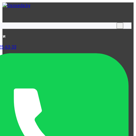
ами
25-63-33