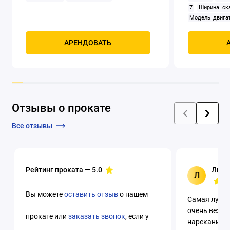
7
Ширина ск
Модель двигат
задний
Само
Мощность, к
АРЕНДОВАТЬ
четырехтак
охлаждением
Отзывы о прокате
Все отзывы
Рейтинг проката —
5.0
Люци
Л
Вы можете
оставить отзыв
о нашем
Самая лучша
очень вежли
прокате или
заказать звонок
, если у
нареканий. 