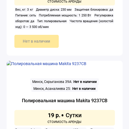
Вес, кг: 3 кг
Диаметр диска: 230 мм
Защитная блокировка: да
Строительные пылесосы
Питание: сеть
Потребляемая мощность: 1 250 Вт
Регулировка
оборотов: да
Тип: полировальная
Частота вращения (холостой
Удлинители
ход): 0 — 3 500 об/мин
Установки алмазного бурения
Нет в наличии
Фены строительные
Фрезеры
Шлифовальные машины
Минск, Скрыганова 39А:
Нет в наличии
Минск, Асаналиева 25:
Нет в наличии
Штроборезы
Полировальная машина Makita 9237CB
Электрические плиткорезы
19 р.
Электролобзики
Электронасосы