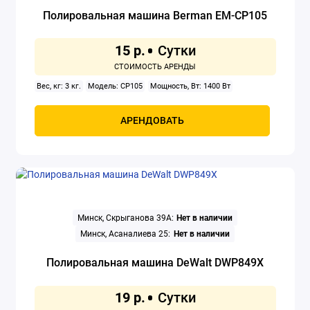
Полировальная машина Berman EM-CP105
Заклепочники
15 р.
Клуппы
Вес, кг: 3 кг.
Модель: CP105
Мощность, Вт: 1400 Вт
Компрессоры
Краскораспылители
АРЕНДОВАТЬ
Мойки высокого давления
Осушители воздуха
Отбойные молотки
Минск, Скрыганова 39А:
Нет в наличии
Минск, Асаналиева 25:
Нет в наличии
Перфораторы
Полировальная машина DeWalt DWP849X
Прожекторы электрические
19 р.
Сварочное оборудование