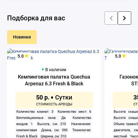
Подборка для вас
Новинки
5.0
5.0
В наличии
Кемпинговая палатка Quechua
Газоно
Arpenaz 6.3 Fresh & Black
ST
50 р.
3
Количество комнат: 3
Количество мест: 6
Высота скаши
Вентиляционные окна: Да
Количество
Высота скаши
входов: 1
Высота, см: 210
Назначение:
Объем травосб
кемпинговая
Длина, см: 590
Технология:
двигателя, см
Fresh & Black
Ширина, см: 310
жесткий
Числ