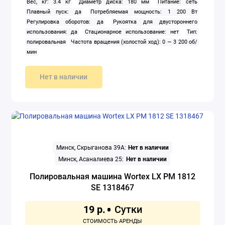
Вес, кг: 3.4 кг
Диаметр диска: 180 мм
Питание: сеть
Плавный пуск: да
Потребляемая мощность: 1 200 Вт
Электроножницы
Регулировка оборотов: да
Рукоятка для двустороннего
использования: да
Стационарное использование: нет
Тип:
полировальная
Частота вращения (холостой ход): 0 — 3 200 об/
Электропилы
мин
Электрорезы
Нет в наличии
Электрорубанки
Показать все
Минск, Скрыганова 39А:
Нет в наличии
Минск, Асаналиева 25:
Нет в наличии
Полировальная машина Wortex LX PM 1812
SE 1318467
19 р.