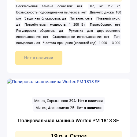
Бесключевая замена оснастки: нет
Вес, кг: 2.7 кг
Возможность подсоединения пылесоса: нет
Диаметр диска: 180
мм
Защитная блокировка: да
Питание: сеть
Плавный пуск:
да
Потребляемая мощность: 1 200 Вт
Пылесборник: нет
Регулировка оборотов: да
Рукоятка для двустороннего
использования: нет
Стационарное использование: нет
Тип:
полировальная
Частота вращения (холостой ход): 1 000 — 3 000
об/мин
Нет в наличии
Минск, Скрыганова 39А:
Нет в наличии
Минск, Асаналиева 25:
Нет в наличии
Полировальная машина Wortex PM 1813 SE
19 р.