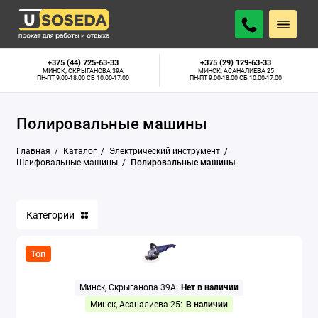
Аппараты для сварки труб
+375 (44) 725-63-33
+375 (29) 129-63-33
МИНСК, СКРЫГАНОВА 39А
МИНСК, АСАНАЛИЕВА 25
ПН-ПТ 9:00-18:00 СБ 10:00-17:00
ПН-ПТ 9:00-18:00 СБ 10:00-17:00
Бетономешалки
Полировальные машины
Бетонорезы
Главная
Каталог
Электрический инструмент
Болгарки
Шлифовальные машины
Полировальные машины
Бороздоделы
Категории
Глубинные вибраторы
Граверы
Топ
Дрели алмазного сверления
Минск, Скрыганова 39А:
Нет в наличии
Минск, Асаналиева 25:
В наличии
Дрели-миксеры