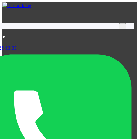
ами
25-63-33