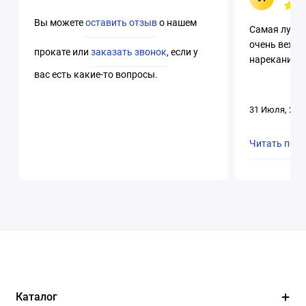
Вы можете
оставить отзыв
о нашем
Самая лучша
очень вежли
прокате или
заказать звонок
, если у
нареканий. 
вас есть какие-то вопросы.
31 Июля, 202
Читать пол
Каталог