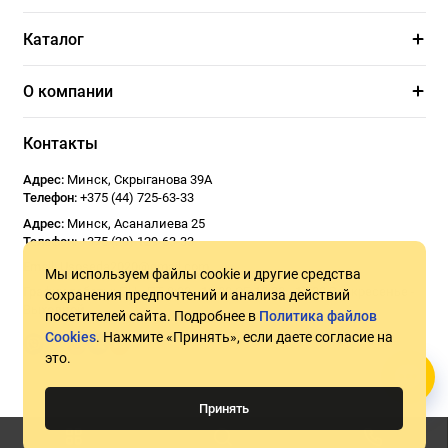
Каталог
О компании
Контакты
Адрес:
Минск
,
Скрыганова 39А
Телефон:
+375 (44) 725-63-33
Адрес:
Минск
,
Асаналиева 25
Телефон:
+375 (29) 129-63-33
Email:
Usoseda2020@gmail.com
Мы используем файлы cookie и другие средства
График работы:
ПН - ПТ 9:00 - 18:00
СБ 10:00 - 17:00
Воскресенье -
сохранения предпочтений и анализа действий
Выходной
посетителей сайта. Подробнее в
Политика файлов
Cookies
. Нажмите «Принять», если даете согласие на
это.
Принять
©2026 Usoseda.by — прокат инструмента. УНП 192831194