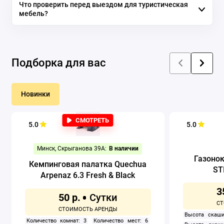
Что проверить перед выездом для туристическая
мебель?
Подборка для вас
Новинки
СМОТРЕТЬ
5.0
5.0
Минск, Скрыганова 39А:
В наличии
Газоно
Кемпинговая палатка Quechua
ST
Arpenaz 6.3 Fresh & Black
3
50 р.
Высота скаши
Количество комнат: 3
Количество мест: 6