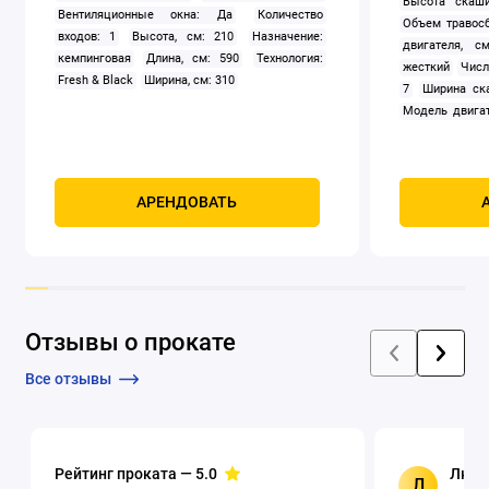
Высота скаши
Вентиляционные окна: Да
Количество
Объем травосб
входов: 1
Высота, см: 210
Назначение:
двигателя, см
кемпинговая
Длина, см: 590
Технология:
жесткий
Числ
Fresh & Black
Ширина, см: 310
7
Ширина ск
Модель двигат
задний
Само
Мощность, к
четырехтак
охлаждением
АРЕНДОВАТЬ
Отзывы о прокате
Все отзывы
Рейтинг проката —
5.0
Люци
Л