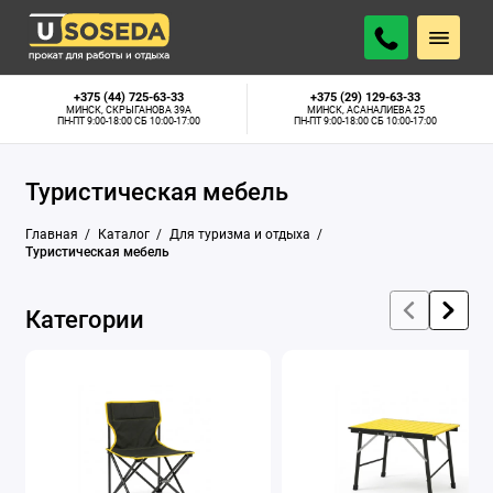
Байдарки
+375 (44) 725-63-33
+375 (29) 129-63-33
МИНСК, СКРЫГАНОВА 39А
МИНСК, АСАНАЛИЕВА 25
ПН-ПТ 9:00-18:00 СБ 10:00-17:00
ПН-ПТ 9:00-18:00 СБ 10:00-17:00
Газовые плиты
Туристическая мебель
Гамаки
Главная
Каталог
Для туризма и отдыха
Костровые чаши
Туристическая мебель
Мангалы
Категории
Музыкальные колонки
Освещение
Палатки
Походный душ