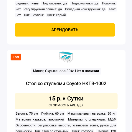
сиденья: ткань
Подголовник: да
Подлокотники: да
Полочка:
нет
Регулируемая спинка: да
Складная конструкция: да
Тент:
нет
Тип: шезлонг
Цвет: серый
АРЕНДОВАТЬ
Топ
Минск, Скрыганова 39А:
Нет в наличии
Стол со стульями Coyote HKTB-1002
15 р.
Высота: 70 см
Глубина: 60 см
Максимальная нагрузка: 30 кг
Материал каркаса: алюминий
Материал столешницы: МДФ
Особенности: регулировка высоты, установка зонта, ручка для
переноски
Тип: стол со стульями
Цвет: голубой
Ширина: 120