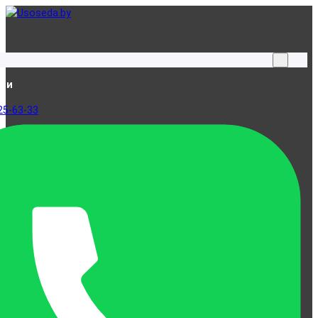
ами
25-63-33