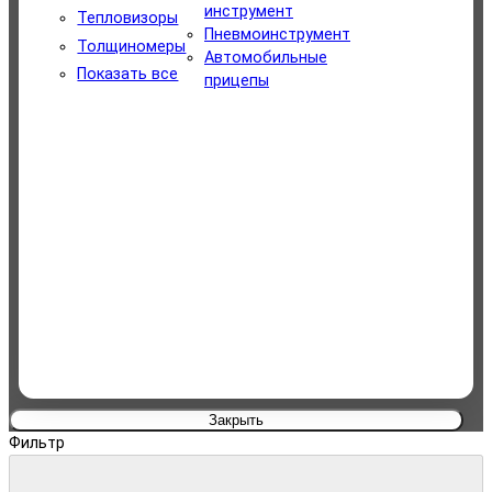
Уборочная техника
инструмент
Тепловизоры
Пневмоинструмент
Толщиномеры
Измерительный инструмент
Автомобильные
Показать все
прицепы
Садовая техника
Автомобильный инструмент
Для туризма и отдыха
Сантехнический инструмент
Пневмоинструмент
Автомобильные прицепы
Закрыть
Фильтр