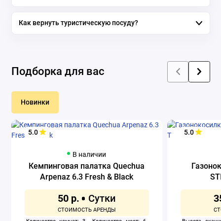
Как вернуть туристическую посуду?
Подборка для вас
Новинки
5.0
5.0
В наличии
Кемпинговая палатка Quechua
Газоно
Arpenaz 6.3 Fresh & Black
ST
50 р.
3