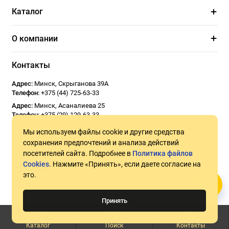
Каталог
О компании
Контакты
Адрес:
Минск
,
Скрыганова 39А
Телефон:
+375 (44) 725-63-33
Адрес:
Минск
,
Асаналиева 25
Телефон:
+375 (29) 129-63-33
Email:
Usoseda2020@gmail.com
Мы используем файлы cookie и другие средства
График работы:
ПН - ПТ 9:00 - 18:00
СБ 10:00 - 17:00
Воскресенье -
сохранения предпочтений и анализа действий
Выходной
посетителей сайта. Подробнее в
Политика файлов
Cookies
. Нажмите «Принять», если даете согласие на
это.
Принять
©2026 Usoseda.by — прокат инструмента. УНП 192831194
Каталог
Поиск
Контакты