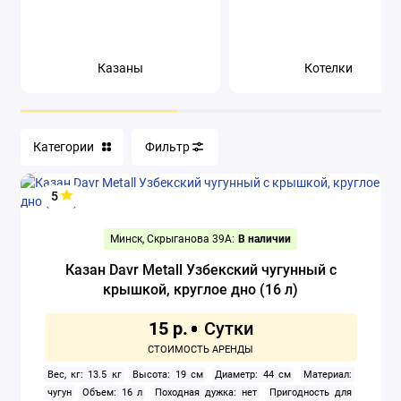
Сапборды
Казаны
Котелки
Спальные мешки
Туристическая мебель
Категории
Фильтр
Туристическая посуда
Туристические коврики
5
Холодильники автомобильные
Минск, Скрыганова 39А:
В наличии
Казан Davr Metall Узбекский чугунный с
Шатры
крышкой, круглое дно (16 л)
Показать все
15 р.
Вес, кг: 13.5 кг
Высота: 19 см
Диаметр: 44 см
Материал:
чугун
Объем: 16 л
Походная дужка: нет
Пригодность для