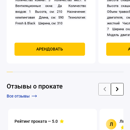
Количество комнат: 3
Количество мест: 6
Высота скаши
Вентиляционные окна: Да
Количество
Высота скаши
входов: 1
Высота, см: 210
Назначение:
Объем травосб
кемпинговая
Длина, см: 590
Технология:
двигателя, см
Fresh & Black
Ширина, см: 310
жесткий
Числ
7
Ширина ск
Модель двигат
задний
Само
Мощность, к
АРЕНДОВАТЬ
четырехтак
охлаждением
Отзывы о прокате
Все отзывы
Рейтинг проката —
5.0
Люци
Л