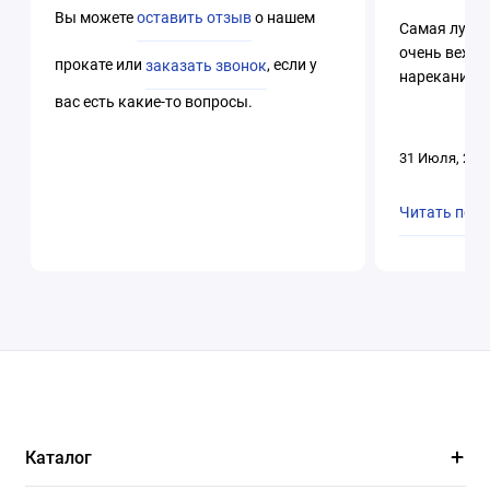
Вы можете
оставить отзыв
о нашем
Самая лучша
очень вежли
прокате или
заказать звонок
, если у
нареканий. 
вас есть какие-то вопросы.
31 Июля, 202
Читать пол
Каталог