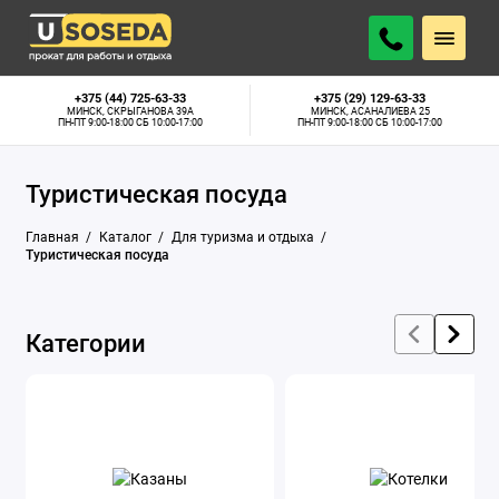
Байдарки
+375 (44) 725-63-33
+375 (29) 129-63-33
МИНСК, СКРЫГАНОВА 39А
МИНСК, АСАНАЛИЕВА 25
ПН-ПТ 9:00-18:00 СБ 10:00-17:00
ПН-ПТ 9:00-18:00 СБ 10:00-17:00
Газовые плиты
Туристическая посуда
Гамаки
Главная
Каталог
Для туризма и отдыха
Костровые чаши
Туристическая посуда
Мангалы
Категории
Музыкальные колонки
Освещение
Палатки
Походный душ