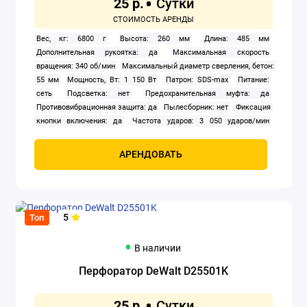
25 р.
Электроножницы
Вес, кг: 6800 г
Высота: 260 мм
Длина: 485 мм
Дополнительная рукоятка: да
Максимальная скорость
Электропилы
вращения: 340 об/мин
Максимальный диаметр сверления, бетон:
55 мм
Мощность, Вт: 1 150 Вт
Патрон: SDS-max
Питание:
Электрорезы
сеть
Подсветка: нет
Предохранительная муфта: да
Противовибрационная защита: да
Пылесборник: нет
Фиксация
Электрорубанки
кнопки включения: да
Частота ударов: 3 050 ударов/мин
Энергия удара: 8.8 Дж
Показать все
АРЕНДОВАТЬ
5
Топ
В наличии
Перфоратор DeWalt D25501K
25 р.