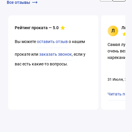
Все отзывы
Рейтинг проката —
5.0
Люци
Л
Вы можете
оставить отзыв
о нашем
Самая лучша
очень вежли
прокате или
заказать звонок
, если у
нареканий. 
вас есть какие-то вопросы.
31 Июля, 202
Читать пол