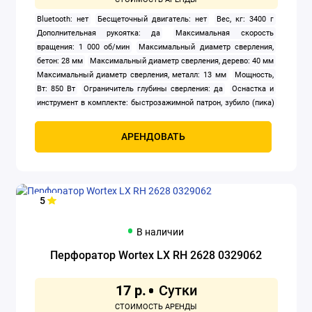
Bluetooth: нет
Бесщеточный двигатель: нет
Вес, кг: 3400 г
Дополнительная рукоятка: да
Максимальная скорость
вращения: 1 000 об/мин
Максимальный диаметр сверления,
бетон: 28 мм
Максимальный диаметр сверления, дерево: 40 мм
Максимальный диаметр сверления, металл: 13 мм
Мощность,
Вт: 850 Вт
Ограничитель глубины сверления: да
Оснастка и
инструмент в комплекте: быстрозажимной патрон, зубило (пика)
Патрон: SDS-plus
Питание: сеть
Подсветка: нет
Реверс: да
Сверла: 3 (по бетону)
Фиксация кнопки включения: да
Частота
АРЕНДОВАТЬ
ударов: 4 400 ударов/мин
Энергия удара: 3.2 Дж
5
В наличии
Перфоратор Wortex LX RH 2628 0329062
17 р.