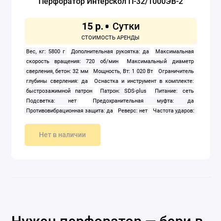
Перфоратор Интерскол П-32/1000ЭВ-2
15 р.
Вес, кг: 5800 г
Дополнительная рукоятка: да
Максимальная
скорость вращения: 720 об/мин
Максимальный диаметр
сверления, бетон: 32 мм
Мощность, Вт: 1 020 Вт
Ограничитель
глубины сверления: да
Оснастка и инструмент в комплекте:
быстрозажимной патрон
Патрон: SDS-plus
Питание: сеть
Подсветка: нет
Предохранительная муфта: да
Противовибрационная защита: да
Реверс: нет
Частота ударов:
4 100 ударов/мин
Энергия удара: 6 Дж
Нет в наличии