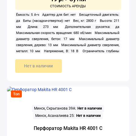
Ёмкость: 5 А•ч
Адаптер для бит: нет
Бесщеточный двигатель:
да
Биты (насадки-отвертки): нет
Вес, кг: 2800 г
Высота: 211
мм
Длина: 273 мм
Дополнительная рукоятка: да
Максимальная скорость вращения: 680 об/мин
Максимальный
диаметр сверления, бетон: 17 мм
Максимальный диаметр
сверления, дерево: 13 мм
Максимальный диаметр сверления,
металл: 10 мм
Напряжение, В: 18 В
Ограничитель глубины
сверления: да
Патрон: SDS-plus
Питание: аккумуляторный
Подсветка: да
Противовибрационная защита: да
Нет в наличии
Пылесборник: нет
Реверс: да
Сверла: нет
Способ крепления
аккумулятора: слайдер
Тип: Li-ion
Фиксация кнопки включения:
нет
Частота ударов: 4 800 ударов/мин
Ширина: 86 мм
Штатив:
нет
Энергия удара: 1.2 Дж
Топ
Минск, Скрыганова 39А:
Нет в наличии
Минск, Асаналиева 25:
Нет в наличии
Перфоратор Makita HR 4001 C