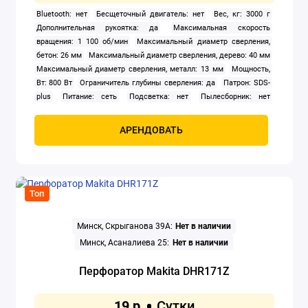
Bluetooth: нет
Бесщеточный двигатель: нет
Вес, кг: 3000 г
Дополнительная рукоятка: да
Максимальная скорость
вращения: 1 100 об/мин
Максимальный диаметр сверления,
бетон: 26 мм
Максимальный диаметр сверления, дерево: 40 мм
Максимальный диаметр сверления, металл: 13 мм
Мощность,
Вт: 800 Вт
Ограничитель глубины сверления: да
Патрон: SDS-
plus
Питание: сеть
Подсветка: нет
Пылесборник: нет
Реверс: да
Фиксация кнопки включения: да
Частота ударов: 5
300 ударов/мин
Штатив: нет
Энергия удара: 2.8 Дж
АРЕНДОВАТЬ
Топ
Минск, Скрыганова 39А:
Нет в наличии
Минск, Асаналиева 25:
Нет в наличии
Перфоратор Makita DHR171Z
19 р.