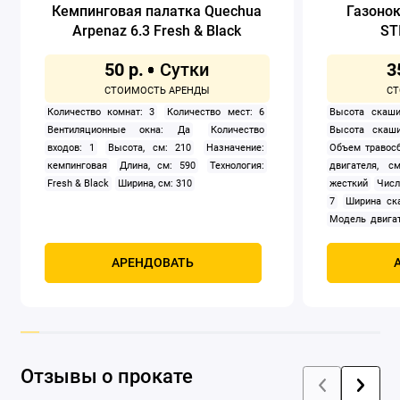
Кемпинговая палатка Quechua
Газоно
Arpenaz 6.3 Fresh & Black
ST
50 р.
3
Количество комнат: 3
Количество мест: 6
Высота скаши
Вентиляционные окна: Да
Количество
Высота скаши
входов: 1
Высота, см: 210
Назначение:
Объем травосб
кемпинговая
Длина, см: 590
Технология:
двигателя, см
Fresh & Black
Ширина, см: 310
жесткий
Числ
7
Ширина ск
Модель двигат
задний
Само
Мощность, к
АРЕНДОВАТЬ
четырехтак
охлаждением
Отзывы о прокате