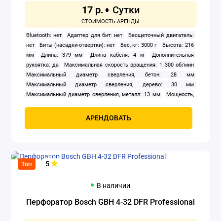
17 р.
Заклепочники
Bluetooth: нет
Адаптер для бит: нет
Бесщеточный двигатель:
Клуппы
нет
Биты (насадки-отвертки): нет
Вес, кг: 3000 г
Высота: 216
мм
Длина: 379 мм
Длина кабеля: 4 м
Дополнительная
Компрессоры
рукоятка: да
Максимальная скорость вращения: 1 300 об/мин
Максимальный диаметр сверления, бетон: 28 мм
Максимальный диаметр сверления, дерево: 30 мм
Краскораспылители
Максимальный диаметр сверления, металл: 13 мм
Мощность,
Вт: 880 Вт
Ограничитель глубины сверления: да
Патрон: SDS-
Мойки высокого давления
plus
Питание: сеть
Подсветка: нет
Противовибрационная
АРЕНДОВАТЬ
защита: да
Пылесборник: нет
Реверс: да
Сверла: нет
Осушители воздуха
Фиксация кнопки включения: да
Частота ударов: 4 000 ударов/
мин
Штатив: нет
Энергия удара: 3.2 Дж
Отбойные молотки
5
Топ
Перфораторы
В наличии
Прожекторы электрические
Перфоратор Bosch GBH 4-32 DFR Professional
Сварочное оборудование