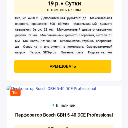
19 р.
Строительные пылесосы
Вес, кг: 4700 г
Дополнительная рукоятка: да
Максимальная
Удлинители
скорость вращения: 800 об/мин
Максимальный диаметр
сверления, бетон: 32 мм
Максимальный диаметр сверления,
дерево: 32 мм
Максимальный диаметр сверления, металл: 13
Установки алмазного бурения
мм
Мощность, Вт: 900 Вт
Ограничитель глубины сверления:
да
Оснастка и инструмент в комплекте: быстрозажимной
Фены строительные
патрон
Патрон: SDS-plus
Питание: сеть
Подсветка: нет
Предохранительная муфта: да
Противовибрационная защита:
Фрезеры
да
Пылесборник: нет
Реверс: да
Фиксация кнопки
АРЕНДОВАТЬ
включения: нет
Частота ударов: 3 600 ударов/мин
Штатив: нет
Шлифовальные машины
Энергия удара: 4.2 Дж
Штроборезы
Топ
Электрические плиткорезы
В наличии
Электролобзики
Перфоратор Bosch GBH 5-40 DCE Professional
Электронасосы