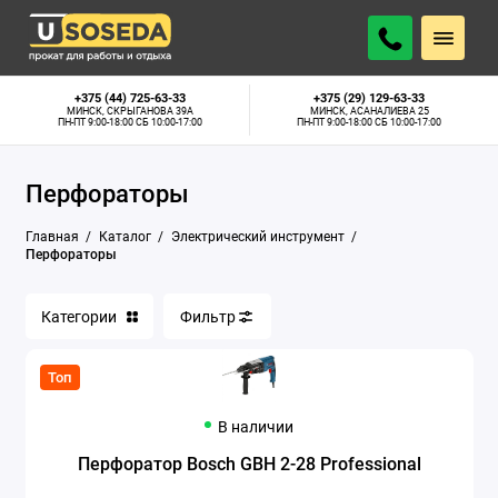
Аппараты для сварки труб
+375 (44) 725-63-33
+375 (29) 129-63-33
МИНСК, СКРЫГАНОВА 39А
МИНСК, АСАНАЛИЕВА 25
ПН-ПТ 9:00-18:00 СБ 10:00-17:00
ПН-ПТ 9:00-18:00 СБ 10:00-17:00
Бетономешалки
Перфораторы
Бетонорезы
Главная
Каталог
Электрический инструмент
Болгарки
Перфораторы
Бороздоделы
Категории
Фильтр
Глубинные вибраторы
Топ
Граверы
В наличии
Дрели алмазного сверления
Перфоратор Bosch GBH 2-28 Professional
Дрели-миксеры