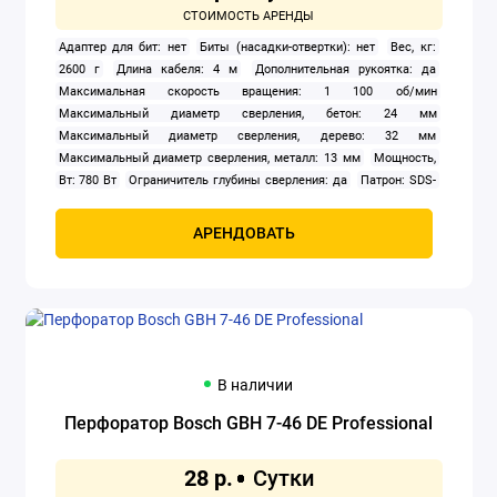
Адаптер для бит: нет
Биты (насадки-отвертки): нет
Вес, кг:
2600 г
Длина кабеля: 4 м
Дополнительная рукоятка: да
Максимальная скорость вращения: 1 100 об/мин
Максимальный диаметр сверления, бетон: 24 мм
Максимальный диаметр сверления, дерево: 32 мм
Максимальный диаметр сверления, металл: 13 мм
Мощность,
Вт: 780 Вт
Ограничитель глубины сверления: да
Патрон: SDS-
plus
Питание: сеть
Подсветка: нет
Предохранительная муфта:
да
Пылесборник: нет
Реверс: да
Сверла: нет
Фиксация
АРЕНДОВАТЬ
кнопки включения: да
Частота ударов: 4 500 ударов/мин
Штатив: нет
Энергия удара: 2.7 Дж
В наличии
Перфоратор Bosch GBH 7-46 DE Professional
28 р.