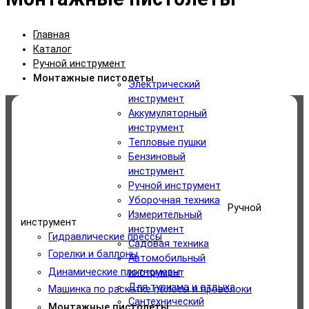
Главная
Каталог
Ручной инструмент
Монтажные пистолеты
Электрический
инструмент
Аккумуляторный
Категории
инструмент
Тепловые пушки
Электрический инструмент
Бензиновый
инструмент
Аккумуляторный инструмент
Ручной инструмент
Уборочная техника
Ручной
Измерительный
Тепловые пушки
инструмент
инструмент
Гидравлические прессы
Садовая техника
Бензиновый инструмент
Горелки и баллоны
Автомобильный
Динамические плотномеры
инструмент
Ручной инструмент
Для туризма и отдыха
Машинка по раскатке полосы и проволоки
Сантехнический
Монтажные пистолеты