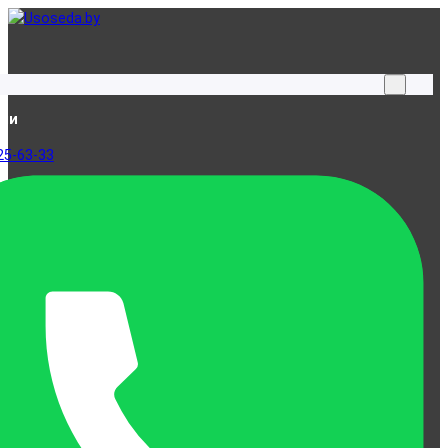
ами
25-63-33