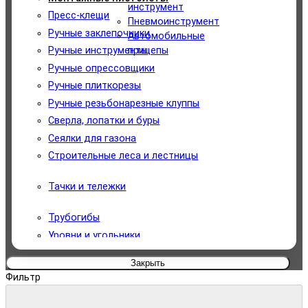
Уборочная техника
инструмент
Пресс-клещи
Пневмоинструмент
Измерительный инструмент
Ручные заклепочники
Автомобильные
прицепы
Ручные инструменты
Садовая техника
Ручные опрессовщики
Ручные плиткорезы
Автомобильный инструмент
Ручные резьбонарезные клуппы
Сверла, лопатки и буры
Для туризма и отдыха
Сеялки для газона
Сантехнический инструмент
Строительные леса и лестницы
Пневмоинструмент
Тачки и тележки
Автомобильные прицепы
Трубогибы
Уровни и угольники
Устройства для подачи воды
Закрыть
Показать все
Фильтр