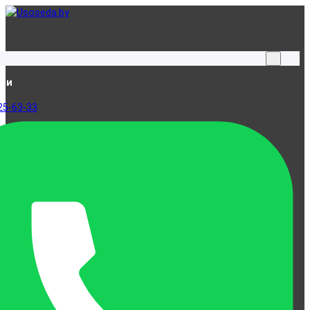
ами
25-63-33