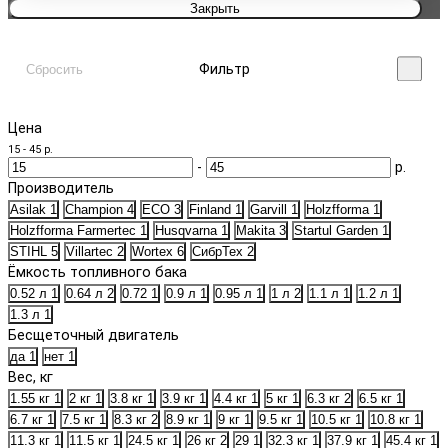
Закрыть
Фильтр
Сбросить
Цена
15
-
45
р.
-
р.
Производитель
Asilak
1
Champion
4
ECO
3
Finland
1
Garvill
1
Holzfforma
1
Holzfforma Farmertec
1
Husqvarna
1
Makita
3
Startul Garden
1
STIHL
5
Villartec
2
Wortex
6
СибрТех
2
Ёмкость топливного бака
0.52 л
1
0.64 л
2
0.72
1
0.9 л
1
0.95 л
1
1 л
2
1.1 л
1
1.2 л
1
1.3 л
1
Бесщеточный двигатель
да
1
нет
1
Вес, кг
1.55 кг
1
2 кг
1
3.8 кг
1
3.9 кг
1
4.4 кг
1
5 кг
1
6.3 кг
2
6.5 кг
1
6.7 кг
1
7.5 кг
1
8.3 кг
2
8.9 кг
1
9 кг
1
9.5 кг
1
10.5 кг
1
10.8 кг
1
11.3 кг
1
11.5 кг
1
24.5 кг
1
26 кг
2
29
1
32.3 кг
1
37.9 кг
1
45.4 кг
1