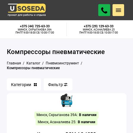
Гвоздезабивательные пистолеты
+375 (44) 725-63-33
+375 (29) 129-63-33
МИНСК, СКРЫГАНОВА 39А
МИНСК, АСАНАЛИЕВА 25
ПН-ПТ 9:00-18:00 СБ 10:00-17:00
ПН-ПТ 9:00-18:00 СБ 10:00-17:00
Компрессоры пневматические
Компрессоры пневматические
Краскопульты
Главная
Каталог
Пневмоинструмент
Нейлеры
Компрессоры пневматические
Степлеры
Категории
Фильтр
Показать все
Минск, Скрыганова 39А:
В наличии
Минск, Асаналиева 25:
В наличии