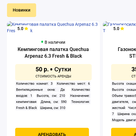
Новинки
5.0
5.0
В наличии
Кемпинговая палатка Quechua
Газоно
Arpenaz 6.3 Fresh & Black
ST
50 р.
3
Количество комнат: 3
Количество мест: 6
Высота скаши
Вентиляционные окна: Да
Количество
Высота скаши
входов: 1
Высота, см: 210
Назначение:
Объем травосб
кемпинговая
Длина, см: 590
Технология:
двигателя, см
Fresh & Black
Ширина, см: 310
жесткий
Числ
7
Ширина ск
Модель двигат
задний
Само
Мощность, к
АРЕНДОВАТЬ