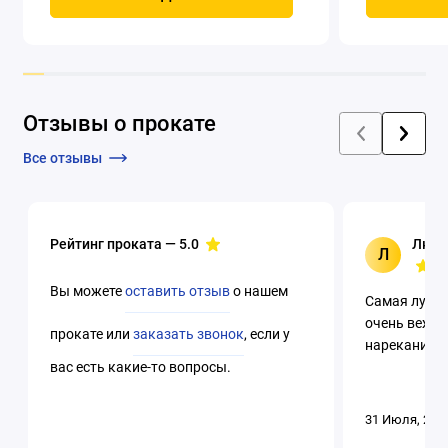
четырехтак
охлаждением
Отзывы о прокате
Все отзывы
Рейтинг проката —
5.0
Люци
Л
Вы можете
оставить отзыв
о нашем
Самая лучша
очень вежли
прокате или
заказать звонок
, если у
нареканий. 
вас есть какие-то вопросы.
31 Июля, 202