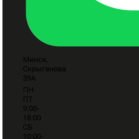
Минск,
Скрыганова
39А
ПН-
ПТ
9:00-
18:00
СБ
10:00-