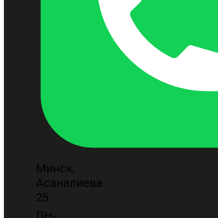
Минск,
Асаналиева
25
ПН-