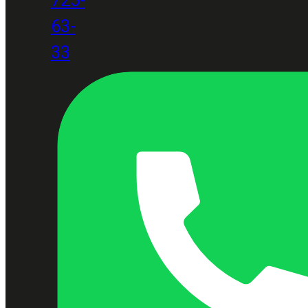
63-
33