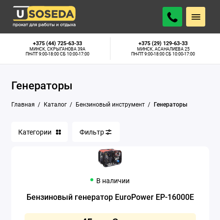
Бензопилы
+375 (44) 725-63-33
+375 (29) 129-63-33
МИНСК, СКРЫГАНОВА 39А
МИНСК, АСАНАЛИЕВА 25
ПН-ПТ 9:00-18:00 СБ 10:00-17:00
ПН-ПТ 9:00-18:00 СБ 10:00-17:00
Бензорезы
Генераторы
Виброплиты
Главная
Каталог
Бензиновый инструмент
Генераторы
Виброрейки для бетона
Воздуходувки
Категории
Фильтр
Газонокосилки бензиновые
Генераторы
В наличии
Мотобуры
Бензиновый генератор EuroPower EP-16000E
Мотопомпы