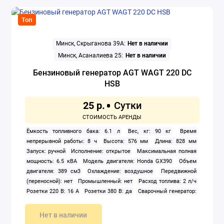
Топ
Минск, Скрыганова 39А:
Нет в наличии
Минск, Асаналиева 25:
Нет в наличии
Бензиновый генератор AGT WAGT 220 DC
HSB
25 р.
Ёмкость топливного бака: 6.1 л
Вес, кг: 90 кг
Время
непрерывной работы: 8 ч
Высота: 576 мм
Длина: 828 мм
Запуск: ручной
Исполнение: открытое
Максимальная полная
мощность: 6.5 кВА
Модель двигателя: Honda GX390
Объем
двигателя: 389 см3
Охлаждение: воздушное
Передвижной
(переносной): нет
Промышленный: нет
Расход топлива: 2 л/ч
Розетки 220 В: 16 А
Розетки 380 В: да
Сварочный генератор:
да
Тип: бензиновый
Тип генератора: синхронный
Тип
двигателя внутреннего сгорания: четырехтактный
Число фаз: 1,
Нет в наличии
3
Ширина: 556 мм