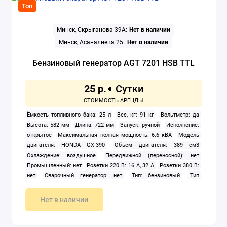
Топ
Минск, Скрыганова 39А:
Нет в наличии
Минск, Асаналиева 25:
Нет в наличии
Бензиновый генератор AGT 7201 HSB TTL
25 р.
Ёмкость топливного бака: 25 л
Вес, кг: 91 кг
Вольтметр: да
Высота: 582 мм
Длина: 722 мм
Запуск: ручной
Исполнение:
открытое
Максимальная полная мощность: 6.6 кВА
Модель
двигателя: HONDA GX-390
Объем двигателя: 389 см3
Охлаждение: воздушное
Передвижной (переносной): нет
Промышленный: нет
Розетки 220 В: 16 А, 32 А
Розетки 380 В:
нет
Сварочный генератор: нет
Тип: бензиновый
Тип
двигателя внутреннего сгорания: четырехтактный
Число фаз: 1
Ширина: 530 мм
Нет в наличии