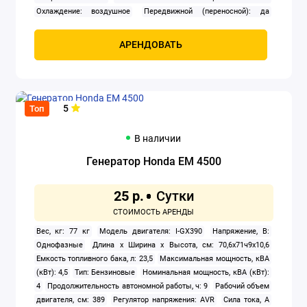
Охлаждение: воздушное
Передвижной (переносной): да
Промышленный: нет
Расход топлива: 1.1 л/ч
Розетки 220 В: 16
А
Розетки 380 В: нет
Сварочный генератор: нет
Тип:
АРЕНДОВАТЬ
бензиновый
Тип генератора: синхронный
Тип двигателя
внутреннего сгорания: четырехтактный
Уровень шума: 50 дБА
Число фаз: 1
Ширина: 307 мм
5
Топ
В наличии
Генератор Honda EM 4500
25 р.
Вес, кг: 77 кг
Модель двигателя: I-GX390
Напряжение, В:
Однофазные
Длина х Ширина х Высота, см: 70,6x71ч9x10,6
Емкость топливного бака, л: 23,5
Максимальная мощность, кВА
(кВт): 4,5
Тип: Бензиновые
Номинальная мощность, кВА (кВт):
4
Продолжительность автономной работы, ч: 9
Рабочий объем
двигателя, см: 389
Регулятор напряжения: AVR
Сила тока, А