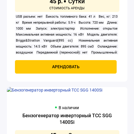
45 р.
Резчики швов
USB разъем: нет
Ёмкость топливного бака: 41 л
Вес, кг: 213
кг
Время непрерывной работы: 5.9 ч
Высота: 720 мм
Длина:
Скарификаторы-аэраторы бензиновые
1000 мм
Запуск: электростартер
Исполнение: открытое
Максимальная активная мощность: 16 кВт
Модель двигателя:
Триммеры бензиновые
Briggs&Stratton Vanguard(895 сс)
Номинальная активная
мощность: 14.5 кВт
Объем двигателя: 895 см3
Охлаждение:
Показать все
воздушное
Передвижной (переносной): нет
Промышленный:
нет
Расход топлива: 7 л/ч
Розетки 380 В: нет
Сварочный
генератор: нет
Тип: бензиновый
Тип генератора: синхронный
АРЕНДОВАТЬ
Тип двигателя внутреннего сгорания: четырехтактный
Число
фаз: 1
Ширина: 640 мм
В наличии
Бензогенератор инверторный ТСС SGG
1400Si