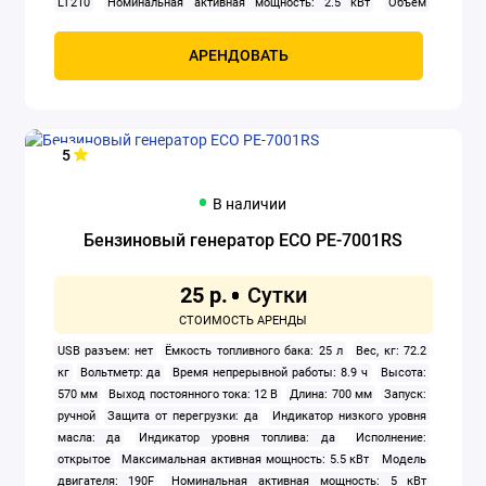
LT210
Номинальная активная мощность: 2.5 кВт
Объем
двигателя: 212 см3
Охлаждение: воздушное
Расход топлива:
1.2 л/ч
Тип: бензиновый
Тип генератора: синхронный
Тип
АРЕНДОВАТЬ
двигателя внутреннего сгорания: четырехтактный
Уровень шума:
68 дБА
Число фаз: 1
Ширина: 430 мм
5
В наличии
Бензиновый генератор ECO PE-7001RS
25 р.
USB разъем: нет
Ёмкость топливного бака: 25 л
Вес, кг: 72.2
кг
Вольтметр: да
Время непрерывной работы: 8.9 ч
Высота:
570 мм
Выход постоянного тока: 12 В
Длина: 700 мм
Запуск:
ручной
Защита от перегрузки: да
Индикатор низкого уровня
масла: да
Индикатор уровня топлива: да
Исполнение:
открытое
Максимальная активная мощность: 5.5 кВт
Модель
двигателя: 190F
Номинальная активная мощность: 5 кВт