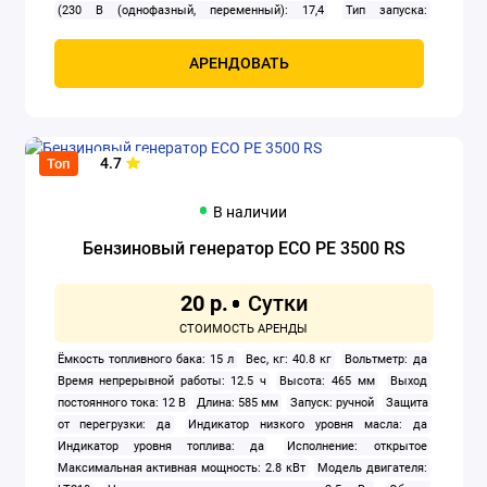
(230 В (однофазный, переменный): 17,4
Тип запуска:
Электрический; Электростартер
Топливо: Бензин
Частота тока,
Гц: 50
Шум, дБ(А) - минимальный: 96
АРЕНДОВАТЬ
4.7
Топ
В наличии
Бензиновый генератор ECO PE 3500 RS
20 р.
Ёмкость топливного бака: 15 л
Вес, кг: 40.8 кг
Вольтметр: да
Время непрерывной работы: 12.5 ч
Высота: 465 мм
Выход
постоянного тока: 12 В
Длина: 585 мм
Запуск: ручной
Защита
от перегрузки: да
Индикатор низкого уровня масла: да
Индикатор уровня топлива: да
Исполнение: открытое
Максимальная активная мощность: 2.8 кВт
Модель двигателя: