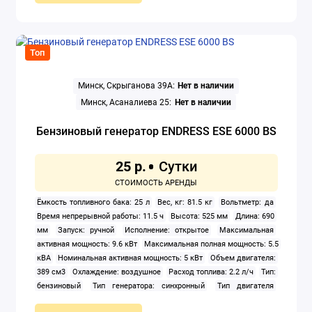
Топ
Минск, Скрыганова 39А:
Нет в наличии
Минск, Асаналиева 25:
Нет в наличии
Бензиновый генератор ENDRESS ESE 6000 BS
25 р.
Ёмкость топливного бака: 25 л
Вес, кг: 81.5 кг
Вольтметр: да
Время непрерывной работы: 11.5 ч
Высота: 525 мм
Длина: 690
мм
Запуск: ручной
Исполнение: открытое
Максимальная
активная мощность: 9.6 кВт
Максимальная полная мощность: 5.5
кВА
Номинальная активная мощность: 5 кВт
Объем двигателя:
389 см3
Охлаждение: воздушное
Расход топлива: 2.2 л/ч
Тип:
бензиновый
Тип генератора: синхронный
Тип двигателя
внутреннего сгорания: четырехтактный
Уровень шума: 70 дБА