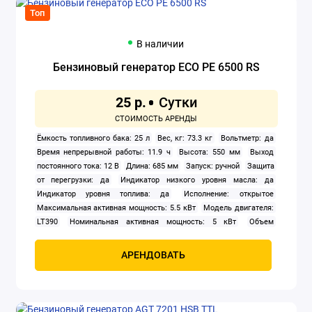
Топ
В наличии
Бензиновый генератор ECO PE 6500 RS
25 р.
Ёмкость топливного бака: 25 л
Вес, кг: 73.3 кг
Вольтметр: да
Время непрерывной работы: 11.9 ч
Высота: 550 мм
Выход
постоянного тока: 12 В
Длина: 685 мм
Запуск: ручной
Защита
от перегрузки: да
Индикатор низкого уровня масла: да
Индикатор уровня топлива: да
Исполнение: открытое
Максимальная активная мощность: 5.5 кВт
Модель двигателя:
LT390
Номинальная активная мощность: 5 кВт
Объем
двигателя: 389 см3
Охлаждение: воздушное
Расход топлива:
2.1 л/ч
Тип: бензиновый
Тип генератора: синхронный
Тип
АРЕНДОВАТЬ
двигателя внутреннего сгорания: четырехтактный
Уровень шума:
72 дБА
Число фаз: 1
Ширина: 512 мм