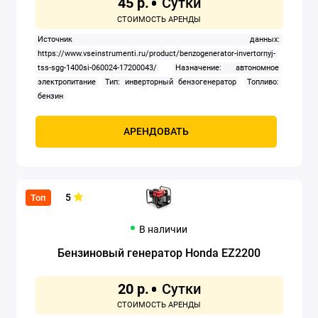
45 р.
Источник данных:
https://www.vseinstrumenti.ru/product/benzogenerator-invertornyj-
tss-sgg-1400si-060024-17200043/
Назначение: автономное
электропитание
Тип: инверторный бензогенератор
Топливо:
бензин
АРЕНДОВАТЬ
5
Топ
В наличии
Бензиновый генератор Honda EZ2200
20 р.