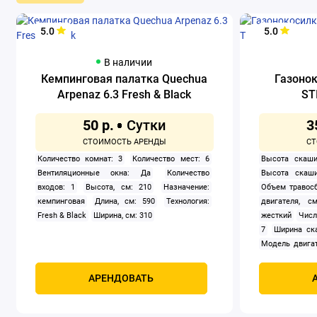
5.0
5.0
В наличии
Кемпинговая палатка Quechua
Газоно
Arpenaz 6.3 Fresh & Black
ST
50 р.
3
Количество комнат: 3
Количество мест: 6
Высота скаши
Вентиляционные окна: Да
Количество
Высота скаши
входов: 1
Высота, см: 210
Назначение:
Объем травосб
кемпинговая
Длина, см: 590
Технология:
двигателя, см
Fresh & Black
Ширина, см: 310
жесткий
Числ
7
Ширина ск
Модель двигат
задний
Само
Мощность, к
АРЕНДОВАТЬ
четырехтак
охлаждением