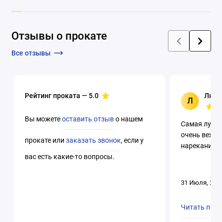
Отзывы о прокате
Все отзывы
Рейтинг проката —
5.0
Люци
Л
Вы можете
оставить отзыв
о нашем
Самая лучша
очень вежли
прокате или
заказать звонок
, если у
нареканий. 
вас есть какие-то вопросы.
31 Июля, 202
Читать пол