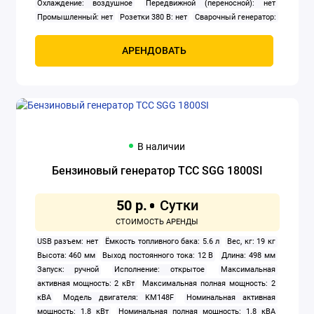
Охлаждение: воздушное
Передвижной (переносной): нет
Промышленный: нет
Розетки 380 В: нет
Сварочный генератор:
нет
Тип: бензиновый
Тип генератора: инверторный
Тип
двигателя внутреннего сгорания: четырехтактный
Число фаз: 1
АРЕНДОВАТЬ
Ширина: 440 мм
В наличии
Бензиновый генератор ТСС SGG 1800SI
50 р.
USB разъем: нет
Ёмкость топливного бака: 5.6 л
Вес, кг: 19 кг
Высота: 460 мм
Выход постоянного тока: 12 В
Длина: 498 мм
Запуск: ручной
Исполнение: открытое
Максимальная
активная мощность: 2 кВт
Максимальная полная мощность: 2
кВА
Модель двигателя: KM148F
Номинальная активная
мощность: 1.8 кВт
Номинальная полная мощность: 1.8 кВА