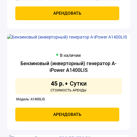
Объем двигателя: 420 см3
Охлаждение: воздушное
Передвижной (переносной): нет
Промышленный: нет
Расход
АРЕНДОВАТЬ
топлива: 2.8 л/ч
Розетки 220 В: 16 А, 32 А
Розетки 380 В: нет
Сварочный генератор: нет
Тип: бензиновый
Тип генератора:
синхронный
Тип двигателя внутреннего сгорания:
четырехтактный
Число фаз: 1
Ширина: 560 мм
В наличии
Бензиновый (инверторный) генератор A-
iPower A1400LIS
45 р.
Модель: A1400LIS
АРЕНДОВАТЬ