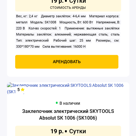
19 р.
Строительные пылесосы
Вес, кг: 2,4 кг
Диаметр заклёпок: 4-6,4 мм
Материал корпуса:
металл
Модель: SK1008
Мощность, Вт: 600 Вт
Напряжение, В:
Удлинители
220 В
Кол-во скоростей: 1
Применение: вытяжные заклёпки
Материалы заклёпок: алюминий; нержавеющая сталь; сталь
Установки алмазного бурения
Тип: электрический
Рабочий шаг: 25 мм
Размеры, см:
330*180*70 мм
Сила вытягивания: 16000 H
Фены строительные
АРЕНДОВАТЬ
Фрезеры
Шлифовальные машины
5
Штроборезы
В наличии
Электрические плиткорезы
Заклепочник электрический SKYTOOLS
Absolut SK 1006 (SK1006)
Электролобзики
19 р.
Электронасосы