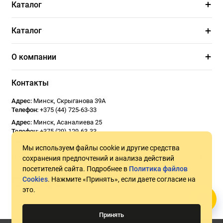
Каталог
Каталог
О компании
Контакты
Адрес:
Минск
,
Скрыганова 39А
Телефон:
+375 (44) 725-63-33
Адрес:
Минск
,
Асаналиева 25
Телефон:
+375 (29) 129-63-33
Email:
Usoseda2020@gmail.com
Мы используем файлы cookie и другие средства
График работы:
ПН - ПТ 9:00 - 18:00
СБ 10:00 - 17:00
Воскресенье -
сохранения предпочтений и анализа действий
Выходной
посетителей сайта. Подробнее в
Политика файлов
Cookies
. Нажмите «Принять», если даете согласие на
это.
Принять