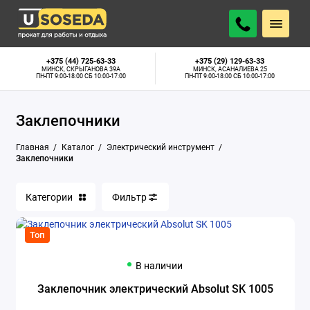
Аппараты для сварки труб
+375 (44) 725-63-33
+375 (29) 129-63-33
МИНСК, СКРЫГАНОВА 39А
МИНСК, АСАНАЛИЕВА 25
ПН-ПТ 9:00-18:00 СБ 10:00-17:00
ПН-ПТ 9:00-18:00 СБ 10:00-17:00
Бетономешалки
Заклепочники
Бетонорезы
Главная
Каталог
Электрический инструмент
Болгарки
Заклепочники
Бороздоделы
Категории
Фильтр
Глубинные вибраторы
Топ
Граверы
В наличии
Дрели алмазного сверления
Заклепочник электрический Absolut SK 1005
Дрели-миксеры