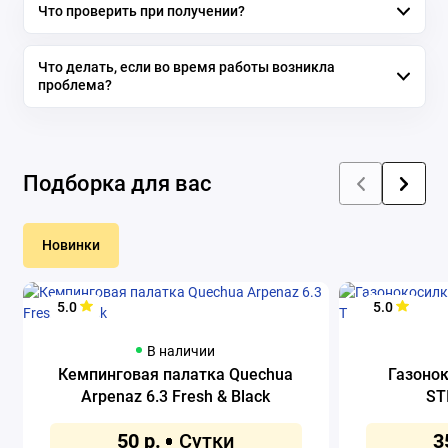
Что проверить при получении?
Что делать, если во время работы возникла
проблема?
Подборка для вас
Новинки
5.0
5.0
В наличии
Кемпинговая палатка Quechua
Газоно
Arpenaz 6.3 Fresh & Black
ST
50 р.
3