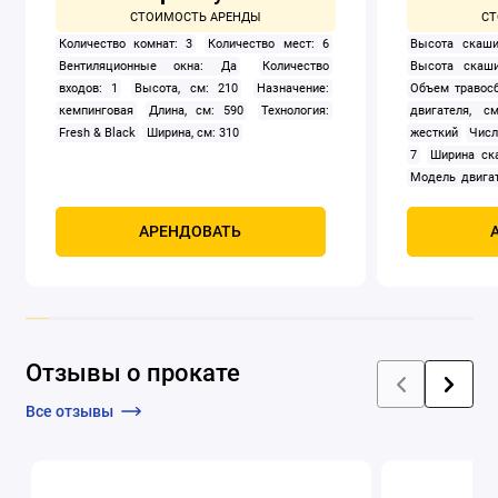
Количество комнат: 3
Количество мест: 6
Высота скаши
Вентиляционные окна: Да
Количество
Высота скаши
входов: 1
Высота, см: 210
Назначение:
Объем травосб
кемпинговая
Длина, см: 590
Технология:
двигателя, см
Fresh & Black
Ширина, см: 310
жесткий
Числ
7
Ширина ск
Модель двигат
задний
Само
Мощность, к
АРЕНДОВАТЬ
четырехтак
охлаждением
Отзывы о прокате
Все отзывы