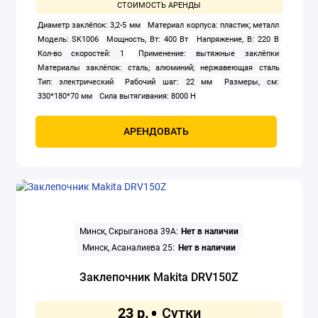
Диаметр заклёпок: 3,2-5 мм
Материал корпуса: пластик; металл
Электроножницы
Модель: SK1006
Мощность, Вт: 400 Вт
Напряжение, В: 220 В
Кол-во скоростей: 1
Применение: вытяжные заклёпки
Электропилы
Материалы заклёпок: сталь; алюминий; нержавеющая сталь
Тип: электрический
Рабочий шаг: 22 мм
Размеры, см:
Электрорезы
330*180*70 мм
Сила вытягивания: 8000 H
Электрорубанки
АРЕНДОВАТЬ
Показать все
Минск, Скрыганова 39А:
Нет в наличии
Минск, Асаналиева 25:
Нет в наличии
Заклепочник Makita DRV150Z
23 р.