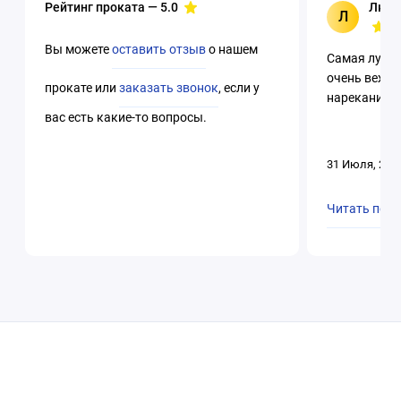
Рейтинг проката —
5.0
Люци
Л
Вы можете
оставить отзыв
о нашем
Самая лучша
очень вежли
прокате или
заказать звонок
, если у
нареканий. 
вас есть какие-то вопросы.
31 Июля, 202
Читать пол