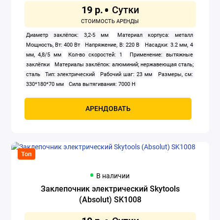
19 р.
Заклепочники
Диаметр заклёпок: 3,2-5 мм
Материал корпуса: металл
Клуппы
Мощность, Вт: 400 Вт
Напряжение, В: 220 В
Насадки: 3.2 мм, 4
мм, 4,8/5 мм
Кол-во скоростей: 1
Применение: вытяжные
Компрессоры
заклёпки
Материалы заклёпок: алюминий; нержавеющая сталь;
сталь
Тип: электрический
Рабочий шаг: 23 мм
Размеры, см:
330*180*70 мм
Сила вытягивания: 7000 H
Краскораспылители
Мойки высокого давления
АРЕНДОВАТЬ
Осушители воздуха
Отбойные молотки
Топ
Перфораторы
В наличии
Заклепочник электрический Skytools
Прожекторы электрические
(Absolut) SK1008
Сварочное оборудование