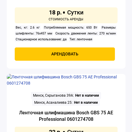
18 р.
Строительные пылесосы
Удлинители
Вес, кг: 2.6 кг
Потребляемая мощность: 650 Вт
Размеры
шлифленты: 76x457 мм
Скорость движения ленты: 270 м/мин
Установки алмазного бурения
Стационарное использование: да
Тип: ленточная
Фены строительные
АРЕНДОВАТЬ
Фрезеры
Шлифовальные машины
Штроборезы
Минск, Скрыганова 39А:
Нет в наличии
Минск, Асаналиева 25:
Нет в наличии
Электрические плиткорезы
Ленточная шлифмашина Bosch GBS 75 AE
Электролобзики
Professional 0601274708
Электронасосы