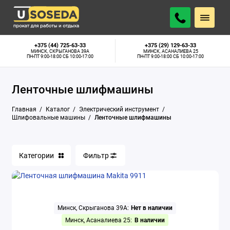
Аппараты для сварки труб
+375 (44) 725-63-33
+375 (29) 129-63-33
МИНСК, СКРЫГАНОВА 39А
МИНСК, АСАНАЛИЕВА 25
ПН-ПТ 9:00-18:00 СБ 10:00-17:00
ПН-ПТ 9:00-18:00 СБ 10:00-17:00
Бетономешалки
Ленточные шлифмашины
Бетонорезы
Главная
Каталог
Электрический инструмент
Болгарки
Шлифовальные машины
Ленточные шлифмашины
Бороздоделы
Категории
Фильтр
Глубинные вибраторы
Граверы
Дрели алмазного сверления
Минск, Скрыганова 39А:
Нет в наличии
Минск, Асаналиева 25:
В наличии
Дрели-миксеры