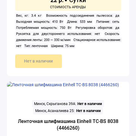
22 р.
Электроножницы
Вес, кг: 3.4 кг
Возможность подсоединения пылесоса: да
Выходная мощность: 410 Вт
Длина: 533 мм
Питание: сеть
Электропилы
Потребляемая мощность: 750 Вт
Регулировка оборотов: да
Рукоятка для двустороннего использования: нет
Скорость
Электрорезы
движения ленты: 200 — 330 м/мин
Стационарное использование:
нет
Тип: ленточная
Ширина: 75 мм
Электрорубанки
Нет в наличии
Показать все
Минск, Скрыганова 39А:
Нет в наличии
Минск, Асаналиева 25:
Нет в наличии
Ленточная шлифмашина Einhell TC-BS 8038
(4466260)