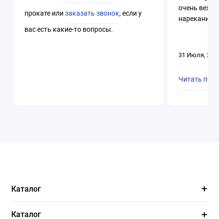
очень вежли
прокате или
заказать звонок
, если у
нареканий. 
вас есть какие-то вопросы.
31 Июля, 202
Читать пол
Каталог
Каталог