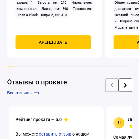
входов: 1
Высота, см: 210
Назначение:
Объем травосб
кемпинговая
Длина, см: 590
Технология:
двигателя, см
Fresh & Black
Ширина, см: 310
жесткий
Числ
7
Ширина ск
Модель двигат
задний
Само
Мощность, к
АРЕНДОВАТЬ
четырехтак
охлаждением
Отзывы о прокате
Все отзывы
Рейтинг проката —
5.0
Люци
Л
Вы можете
оставить отзыв
о нашем
Самая лучша