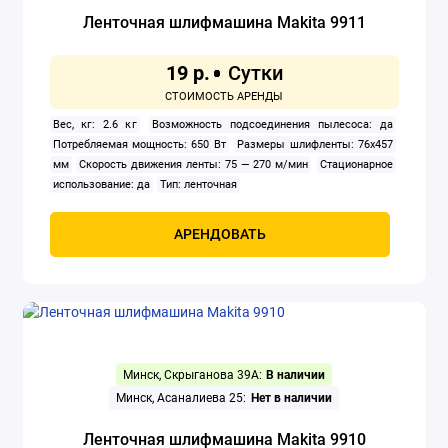
Ленточная шлифмашина Makita 9911
Заклепочники
19 р.
Клуппы
Вес, кг: 2.6 кг
Возможность подсоединения пылесоса: да
Компрессоры
Потребляемая мощность: 650 Вт
Размеры шлифленты: 76x457
мм
Скорость движения ленты: 75 — 270 м/мин
Стационарное
Краскораспылители
использование: да
Тип: ленточная
Мойки высокого давления
АРЕНДОВАТЬ
Осушители воздуха
Отбойные молотки
Перфораторы
Минск, Скрыганова 39А:
В наличии
Прожекторы электрические
Минск, Асаналиева 25:
Нет в наличии
Ленточная шлифмашина Makita 9910
Сварочное оборудование