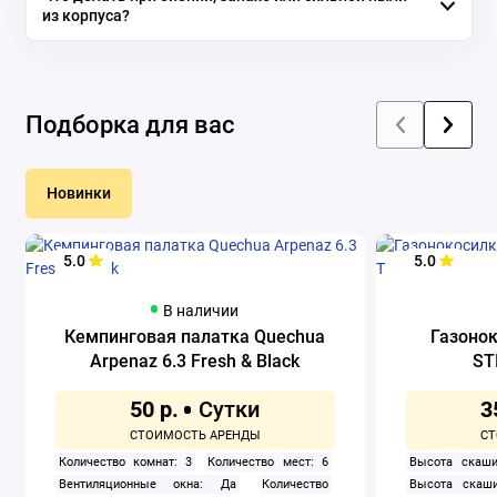
из корпуса?
Подборка для вас
Новинки
5.0
5.0
В наличии
Кемпинговая палатка Quechua
Газоно
Arpenaz 6.3 Fresh & Black
ST
50 р.
3
Количество комнат: 3
Количество мест: 6
Высота скаши
Вентиляционные окна: Да
Количество
Высота скаши