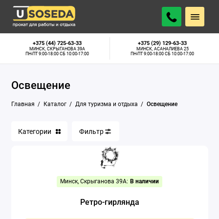
Байдарки
+375 (44) 725-63-33
+375 (29) 129-63-33
МИНСК, СКРЫГАНОВА 39А
МИНСК, АСАНАЛИЕВА 25
ПН-ПТ 9:00-18:00 СБ 10:00-17:00
ПН-ПТ 9:00-18:00 СБ 10:00-17:00
Газовые плиты
Освещение
Гамаки
Главная
Каталог
Для туризма и отдыха
Освещение
Костровые чаши
Мангалы
Категории
Фильтр
Музыкальные колонки
Освещение
Минск, Скрыганова 39А:
В наличии
Палатки
Ретро-гирлянда
Походный душ