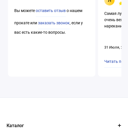
Л
Вы можете
оставить отзыв
о нашем
Самая лучша
очень вежли
прокате или
заказать звонок
, если у
нареканий. 
вас есть какие-то вопросы.
31 Июля, 202
Читать пол
Каталог