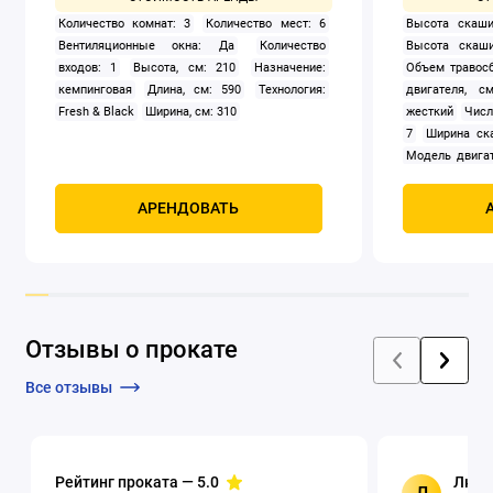
Количество комнат: 3
Количество мест: 6
Высота скаши
Вентиляционные окна: Да
Количество
Высота скаши
входов: 1
Высота, см: 210
Назначение:
Объем травосб
кемпинговая
Длина, см: 590
Технология:
двигателя, см
Fresh & Black
Ширина, см: 310
жесткий
Числ
7
Ширина ск
Модель двигат
задний
Само
Мощность, к
АРЕНДОВАТЬ
четырехтак
охлаждением
Отзывы о прокате
Все отзывы
Рейтинг проката —
5.0
Люци