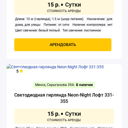
15 р.
Сапборды
Длина: 15 м (гирлянда), 1.5 м (шнур питания)
Назначение: для
Спальные мешки
дома, для улицы
Питание: от сети
Наличие контроллера: нет
Цвет свечения: белый теплый
Тип свечения: постоянное
Туристическая мебель
АРЕНДОВАТЬ
Туристическая посуда
Туристические коврики
5
Холодильники автомобильные
Минск, Скрыганова 39А:
В наличии
Шатры
Светодиодная гирлянда Neon-Night Лофт 331-
355
Показать все
15 р.