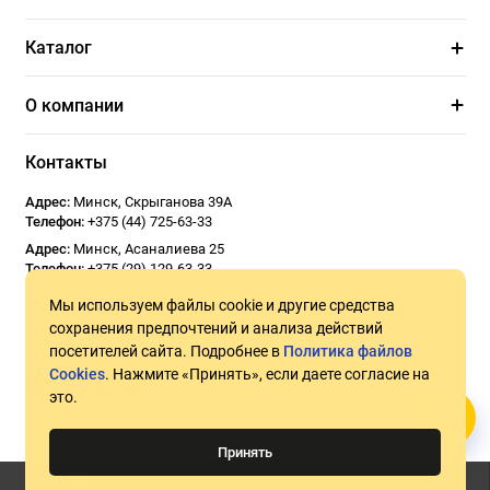
Каталог
О компании
Контакты
Адрес:
Минск
,
Скрыганова 39А
Телефон:
+375 (44) 725-63-33
Адрес:
Минск
,
Асаналиева 25
Телефон:
+375 (29) 129-63-33
Email:
Usoseda2020@gmail.com
Мы используем файлы cookie и другие средства
График работы:
ПН - ПТ 9:00 - 18:00
СБ 10:00 - 17:00
Воскресенье -
сохранения предпочтений и анализа действий
Выходной
посетителей сайта. Подробнее в
Политика файлов
Cookies
. Нажмите «Принять», если даете согласие на
это.
Принять
©2026 Usoseda.by — прокат инструмента. УНП 192831194