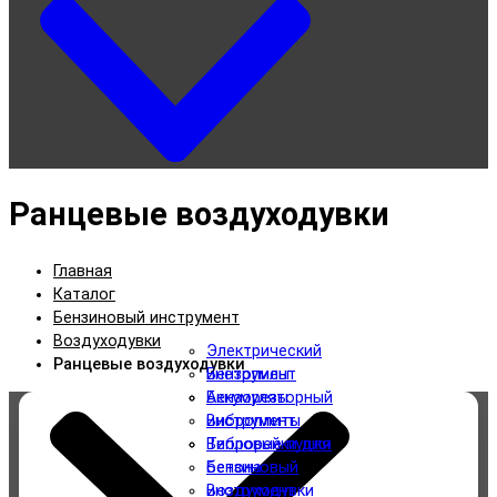
Ранцевые воздуходувки
Главная
Каталог
Бензиновый инструмент
Воздуходувки
Электрический
Ранцевые воздуходувки
инструмент
Бензопилы
Аккумуляторный
Бензорезы
инструмент
Виброплиты
Категории
Тепловые пушки
Виброрейки для
Бензиновый
бетона
Электрический инструмент
инструмент
Воздуходувки