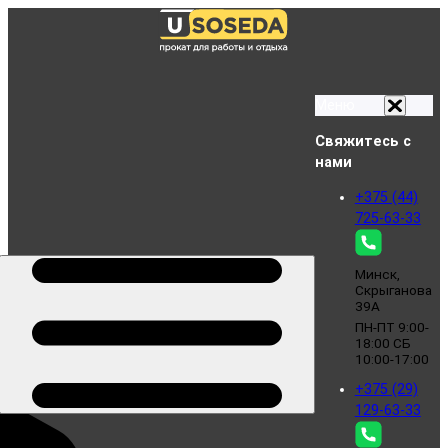
Меню
Свяжитесь с
нами
+375 (44)
725-63-33
Минск,
Скрыганова
39А
ПН-ПТ 9:00-
18:00 СБ
10:00-17:00
+375 (29)
129-63-33